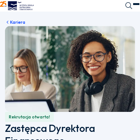
WSKZ - strona główna
Wyszuk
O
Kariera
Rekrutacja otwarta!
Zastępca Dyrektora