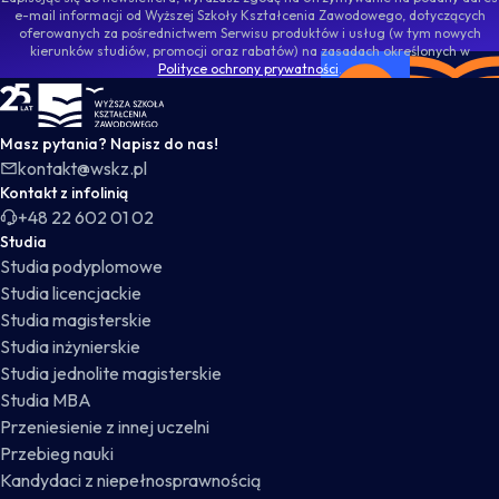
e-mail informacji od Wyższej Szkoły Kształcenia Zawodowego, dotyczących
oferowanych za pośrednictwem Serwisu produktów i usług (w tym nowych
kierunków studiów, promocji oraz rabatów) na zasadach określonych w
Polityce ochrony prywatności
.
WSKZ - strona główna
Masz pytania? Napisz do nas!
kontakt@wskz.pl
Kontakt z infolinią
+48 22 602 01 02
Studia
Studia podyplomowe
Studia licencjackie
Studia magisterskie
Studia inżynierskie
Studia jednolite magisterskie
Studia MBA
Przeniesienie z innej uczelni
Przebieg nauki
Kandydaci z niepełnosprawnością