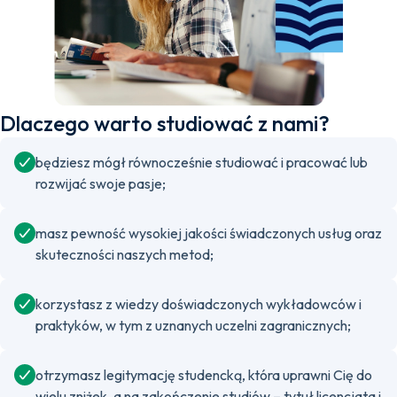
Dlaczego warto studiować z nami?
będziesz mógł równocześnie studiować i pracować lub
rozwijać swoje pasje;
masz pewność wysokiej jakości świadczonych usług oraz
skuteczności naszych metod;
korzystasz z wiedzy doświadczonych wykładowców i
praktyków, w tym z uznanych uczelni zagranicznych;
otrzymasz legitymację studencką, która uprawni Cię do
wielu zniżek, a na zakończenie studiów – tytuł licencjata i