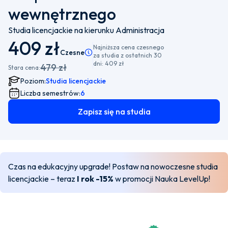
wewnętrznego
Studia licencjackie na kierunku Administracja
409 zł
Najniższa cena czesnego
Czesne
Pamiętaj, że istnieje możliwość wyboru płatnośc
za studia z ostatnich 30
dni:
409 zł
479 zł
Stara cena:
Poziom:
Studia licencjackie
Liczba semestrów:
6
Zapisz się na studia
Czas na edukacyjny upgrade! Postaw na nowoczesne studia
licencjackie – teraz
I rok -15%
w promocji Nauka LevelUp!