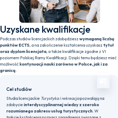
Uzyskane kwalifikacje
Podczas studiów licencjackich zdobędziesz
wymaganą liczbę
punktów ECTS
, a na zakończenie kształcenia uzyskasz
tytuł
oraz dyplom licencjata
, a także kwalifikacje zgodne z VI
poziomem Polskiej Ramy Kwalifikacji. Dzięki temu będziesz mieć
możliwość
kontynuacji nauki zarówno w Polsce, jak i za
granicą
.
Cel studiów
Studia licencjackie
Turystyka i rekreacja
pozwalają na
zdobycie
interdyscyplinarnej wiedzy z szeroko
rozumianego zakresu usług turystycznych
. W
trakcie kształcenia poznasz zagadnienia związane z