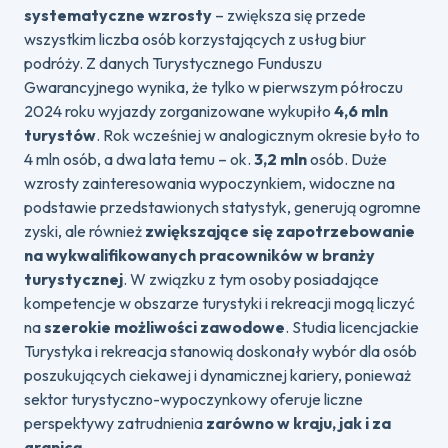
systematyczne wzrosty
– zwiększa się przede
wszystkim liczba osób korzystających z usług biur
podróży. Z danych Turystycznego Funduszu
Gwarancyjnego wynika, że tylko w pierwszym półroczu
2024 roku wyjazdy zorganizowane wykupiło
4,6 mln
turystów
. Rok wcześniej w analogicznym okresie było to
4 mln osób, a dwa lata temu – ok.
3,2 mln
osób. Duże
wzrosty zainteresowania wypoczynkiem, widoczne na
podstawie przedstawionych statystyk, generują ogromne
zyski, ale również
zwiększające się zapotrzebowanie
na wykwalifikowanych pracowników w branży
turystycznej
. W związku z tym osoby posiadające
kompetencje w obszarze turystyki i rekreacji mogą liczyć
na
szerokie możliwości zawodowe
. Studia licencjackie
Turystyka i rekreacja stanowią doskonały wybór dla osób
poszukujących ciekawej i dynamicznej kariery, ponieważ
sektor turystyczno-wypoczynkowy oferuje liczne
perspektywy zatrudnienia
zarówno w kraju, jak i za
granicą
.