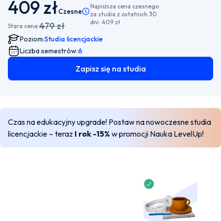
409 zł
Najniższa cena czesnego
Czesne
Pamiętaj, że istnieje możliwość wyboru płatnośc
za studia z ostatnich 30
dni:
409 zł
479 zł
Stara cena:
Poziom:
Studia licencjackie
Liczba semestrów:
6
Zapisz się na studia
Czas na edukacyjny upgrade! Postaw na nowoczesne studia
licencjackie – teraz
I rok -15%
w promocji Nauka LevelUp!