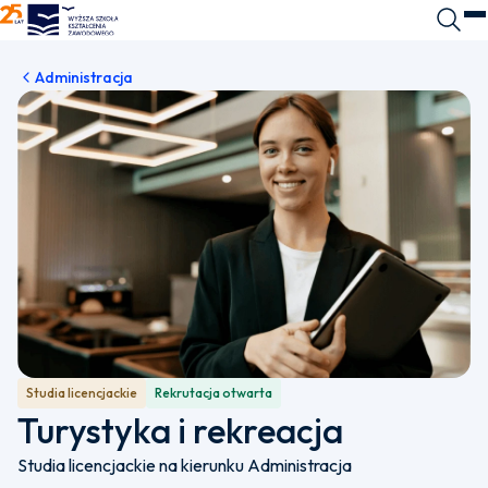
WSKZ - strona główna
Wyszuk
O
Administracja
Studia licencjackie
Rekrutacja otwarta
Turystyka i rekreacja
Studia licencjackie na kierunku Administracja