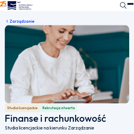
WSKZ - strona główna
Wyszuk
O
Zarządzanie
Studia licencjackie
Rekrutacja otwarta
Finanse i rachunkowość
Studia licencjackie na kierunku Zarządzanie