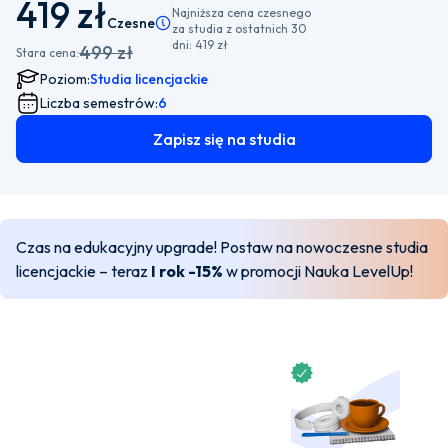
419 zł
Najniższa cena czesnego
Czesne
Pamiętaj, że istnieje możliwość wyboru płatności
za studia z ostatnich 30
dni:
419 zł
499 zł
Stara cena:
Poziom:
Studia licencjackie
Liczba semestrów:
6
Zapisz się na studia
Czas na edukacyjny upgrade! Postaw na nowoczesne studia
licencjackie – teraz
I rok -15%
w promocji Nauka LevelUp!