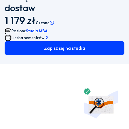
dostaw
1 179 zł
Czesne
Pamiętaj, że istnieje możliwość wyboru płatnoś
Poziom:
Studia MBA
Liczba semestrów:
2
Zapisz się na studia