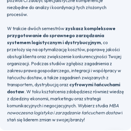
pozwoli Ci zdobyć specjalistyczne kompetencje
niezbędne do analizy i koordynacji tych złożonych
procesów.
W trakcie dwóch semestrów
zyskasz kompleksowe
przygotowanie do sprawnego zarządzania
systemem logistycznym i dystrybucyjnym
, co
przełoży się na optymalizację kosztów, poprawę jakości
obsługi klienta oraz zwiększenie konkurencyjności Twojej
organizacji. Podczas studiów zgłębisz zagadnienia z
zakresu prawa gospodarczego, integracji i współpracy w
łańcuchu dostaw, a także zagadnień związanych z
transportem, dystrybucją oraz
cyfrowymi łańcuchami
dostaw
. W toku kształcenia zdobędziesz również wiedzę
z dziedziny ekonomii, marketingu oraz strategii
komunikacyjnych i negocjacyjnych. Wybierz studia
MBA
nowoczesna logistyka i zarządzanie łańcuchem dostaw
i
stań się liderem zmian w swojej branży!