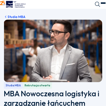
WSKZ - strona główna
Wyszuk
O
Studia MBA
Studia MBA
Rekrutacja otwarta
MBA Nowoczesna logistyka i
zarządzanie łańcuchem