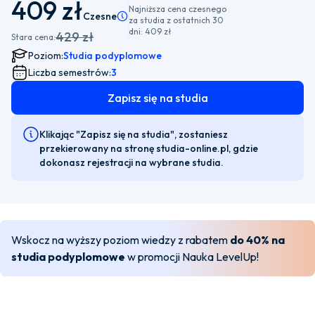
409 zł
Najniższa cena czesnego
Czesne
Pamiętaj, że istnieje możliwość wyboru płatnośc
za studia z ostatnich 30
dni:
409 zł
429 zł
Stara cena:
Poziom:
Studia podyplomowe
Liczba semestrów:
3
Zapisz się na studia
Klikając "Zapisz się na studia", zostaniesz
przekierowany na stronę studia-online.pl, gdzie
dokonasz rejestracji na wybrane studia.
Wskocz na wyższy poziom wiedzy z rabatem
do 40% na
studia podyplomowe
w promocji Nauka LevelUp!