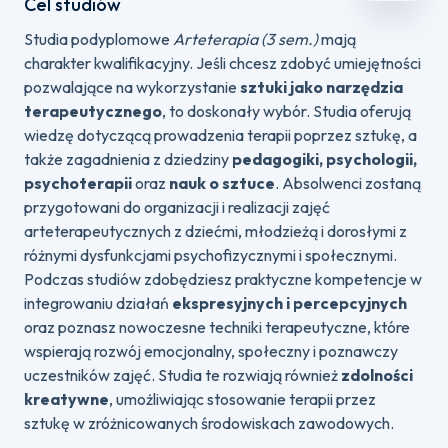
Cel studiów
Studia podyplomowe
Arteterapia (3 sem.)
mają
charakter kwalifikacyjny. Jeśli chcesz zdobyć umiejętności
pozwalające na wykorzystanie
sztuki jako narzędzia
terapeutycznego
, to doskonały wybór. Studia oferują
wiedzę dotyczącą prowadzenia terapii poprzez sztukę, a
także zagadnienia z dziedziny
pedagogiki, psychologii,
psychoterapii
oraz
nauk o sztuce
. Absolwenci zostaną
przygotowani do organizacji i realizacji zajęć
arteterapeutycznych z dziećmi, młodzieżą i dorosłymi z
różnymi dysfunkcjami psychofizycznymi i społecznymi.
Podczas studiów zdobędziesz praktyczne kompetencje w
integrowaniu działań
ekspresyjnych i percepcyjnych
oraz poznasz nowoczesne techniki terapeutyczne, które
wspierają rozwój emocjonalny, społeczny i poznawczy
uczestników zajęć. Studia te rozwiają również
zdolności
kreatywne
, umożliwiając stosowanie terapii przez
sztukę w zróżnicowanych środowiskach zawodowych.