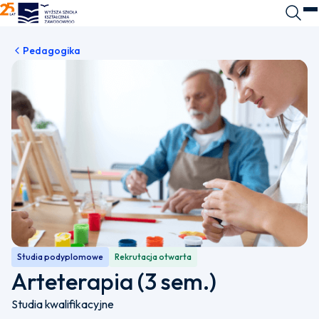
WSKZ - strona główna
Wyszuk
O
Pedagogika
Studia podyplomowe
Rekrutacja otwarta
Arteterapia (3 sem.)
Studia kwalifikacyjne