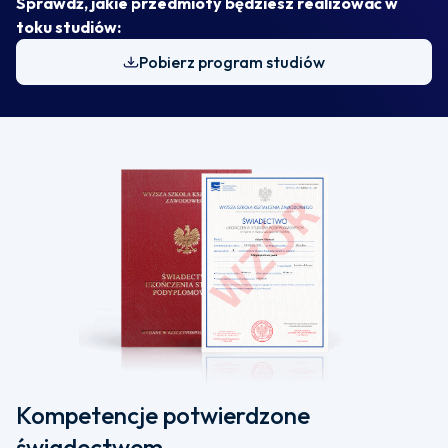
Sprawdź, jakie przedmioty będziesz realizować w
toku studiów:
Pobierz program studiów
Kompetencje potwierdzone
świadectwem