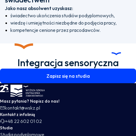
Jako nasz absolwent uzyskasz:
świadectwo ukończenia studiów podyplomowych,
wiedzę i umiejętności niezbędne do podjęcia pracy,
kompetencje cenione przez pracodawców.
Integracja sensoryczna
Zapisz się na studia
WSKZ - strona główna
Masz pytania? Napisz do nas!
kontakt@wskz.pl
Kontakt z infolinią
+48 22 602 01 02
Studia
Studia podyplomowe