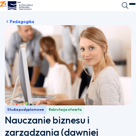
WSKZ - strona główna
Wyszuk
O
Pedagogika
Studia podyplomowe
Rekrutacja otwarta
Nauczanie biznesu i
zarządzania (dawniej