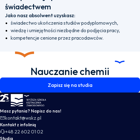
świadectwem
Jako nasz absolwent uzyskasz:
świadectwo ukończenia studiów podyplomowych,
wiedzę i umiejętności niezbędne do podjęcia pracy,
kompetencje cenione przez pracodawców.
Nauczanie chemii
Zapisz się na studia
WSKZ - strona główna
Masz pytania? Napisz do nas!
kontakt@wskz.pl
Kontakt z infolinią
+48 22 602 01 02
Studia