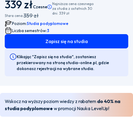
339 zł
Najniższa cena czesnego
Czesne
Pamiętaj, że istnieje możliwość wyboru płatności
za studia z ostatnich 30
dni:
339 zł
359 zł
Stara cena:
Poziom:
Studia podyplomowe
Liczba semestrów:
3
Zapisz się na studia
Klikając "Zapisz się na studia", zostaniesz
przekierowany na stronę studia-online.pl, gdzie
dokonasz rejestracji na wybrane studia.
Wskocz na wyższy poziom wiedzy z rabatem
do 40% na
studia podyplomowe
w promocji Nauka LevelUp!