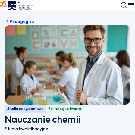
WSKZ - strona główna
Wyszuk
O
Pedagogika
Studia podyplomowe
Rekrutacja otwarta
Nauczanie chemii
Studia kwalifikacyjne