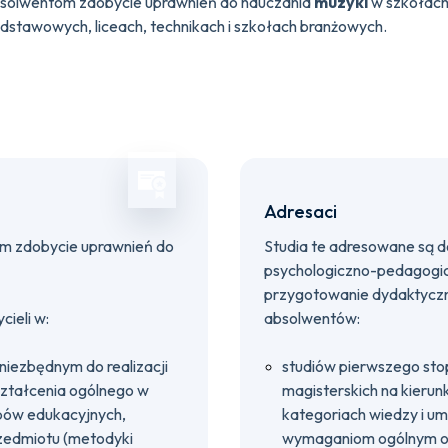
solwentom zdobycie uprawnień do nauczania
muzyki
w szkołach
dstawowych, liceach, technikach i szkołach branżowych.
Adresaci
lom zdobycie uprawnień do
Studia te adresowane są 
psychologiczno-pedagogicz
przygotowanie dydaktyczn
ieli w:
absolwentów:
niezbędnym do realizacji
studiów pierwszego stopn
ształcenia ogólnego w
magisterskich na kierun
apów edukacyjnych,
kategoriach wiedzy i u
zedmiotu (metodyki
wymaganiom ogólnym ok