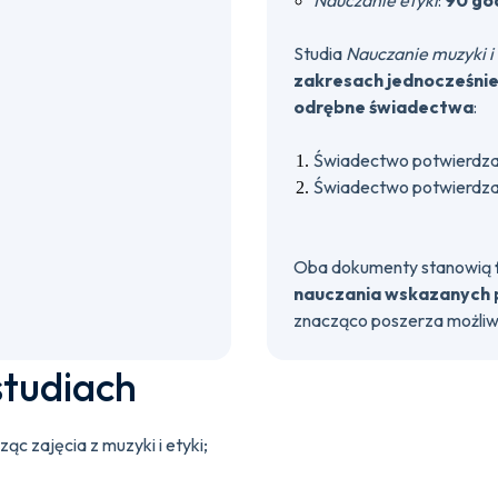
Nauczanie etyki
:
90 go
Studia
Nauczanie muzyki i
zakresach jednocześni
odrębne świadectwa
:
Świadectwo potwierdza
Świadectwo potwierdza
Oba dokumenty stanowią
nauczania wskazanych 
znacząco poszerza możli
studiach
 zajęcia z muzyki i etyki;