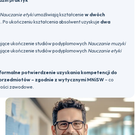
dzin praktyk
 Nauczanie etyki
umożliwiają kształcenie
w dwóch
e
. Po ukończeniu kształcenia absolwent uzyskuje
dwa
jące ukończenie studiów podyplomowych
Nauczanie muzyki
jące ukończenie studiów podyplomowych
Nauczanie etyki
formalne potwierdzenie uzyskania kompetencji do
przedmiotów – zgodnie z wytycznymi MNiSW
– co
wości zawodowe.