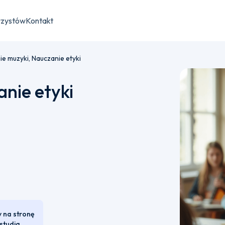
rzystów
Kontakt
e muzyki, Nauczanie etyki
nie etyki
u płatności semestralnej bądź jednorazowej.
y na stronę
studia.