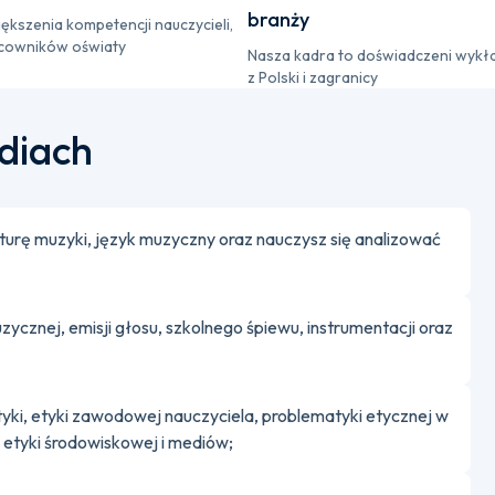
branży
iększenia kompetencji nauczycieli,
cowników oświaty
Nasza kadra to doświadczeni wykł
z Polski i zagranicy
udiach
ulturę muzyki, język muzyczny oraz nauczysz się analizować
ycznej, emisji głosu, szkolnego śpiewu, instrumentacji oraz
tyki, etyki zawodowej nauczyciela, problematyki etycznej w
az etyki środowiskowej i mediów;