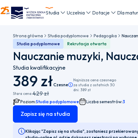
WSKZ - strona główna
Studia
Uczelnia
Dotacje
Dla matu
Strona główna
Studia podyplomowe
Pedagogika
Nauczani
Studia podyplomowe
Rekrutacja otwarta
Nauczanie muzyki, Naucza
Studia kwalifikacyjne
389 zł
Najniższa cena czesnego
Czesne
Pamiętaj, że istnieje możliwość wybor
za studia z ostatnich 30
dni:
389 zł
429 zł
Stara cena:
Poziom:
Studia podyplomowe
Liczba semestrów:
3
Zapisz się na studia
Klikając "Zapisz się na studia", zostaniesz przekierowan
studia-online.pl, gdzie dokonasz rejestracji na wybrane 