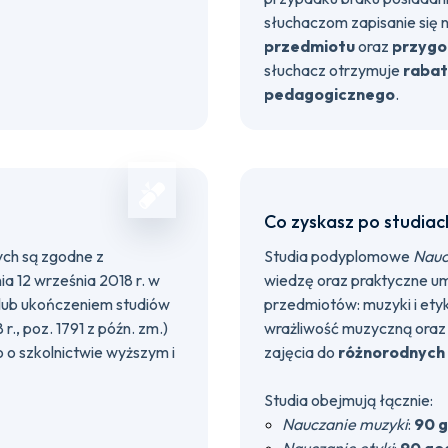
słuchaczom zapisanie się 
przedmiotu
oraz
przygo
słuchacz otrzymuje
rabat
pedagogicznego
.
Co zyskasz po studiac
ch są zgodne z
Studia podyplomowe
Nauc
a 12 września 2018 r. w
wiedzę oraz praktyczne um
lub ukończeniem studiów
przedmiotów: muzyki i etyki
., poz. 1791 z późn. zm.)
wrażliwość muzyczną oraz
 o szkolnictwie wyższym i
zajęcia do
różnorodnych 
Studia obejmują łącznie:
Nauczanie muzyki
:
90 g