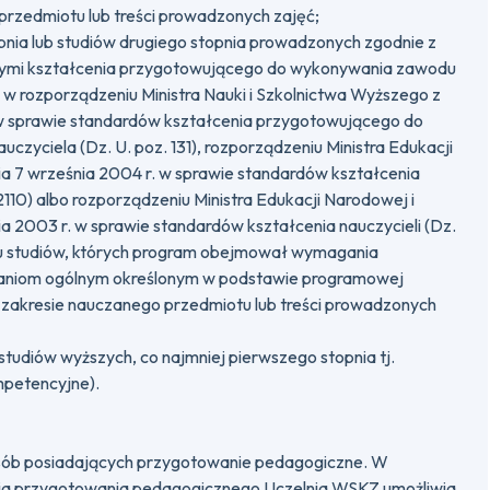
przedmiotu lub treści prowadzonych zajęć;
pnia lub studiów drugiego stopnia prowadzonych zgodnie z
mi kształcenia przygotowującego do wykonywania zawodu
 w rozporządzeniu Ministra Nauki i Szkolnictwa Wyższego z
. w sprawie standardów kształcenia przygotowującego do
zyciela (Dz. U. poz. 131), rozporządzeniu Ministra Edukacji
ia 7 września 2004 r. w sprawie standardów kształcenia
 2110) albo rozporządzeniu Ministra Edukacji Narodowej i
ia 2003 r. w sprawie standardów kształcenia nauczycieli (Dz.
nku studiów, których program obejmował wymagania
niom ogólnym określonym w podstawie programowej
 zakresie nauczanego przedmiotu lub treści prowadzonych
tudiów wyższych, co najmniej pierwszego stopnia tj.
ompetencyjne).
osób posiadających przygotowanie pedagogiczne. W
ia przygotowania pedagogicznego Uczelnia WSKZ umożliwia