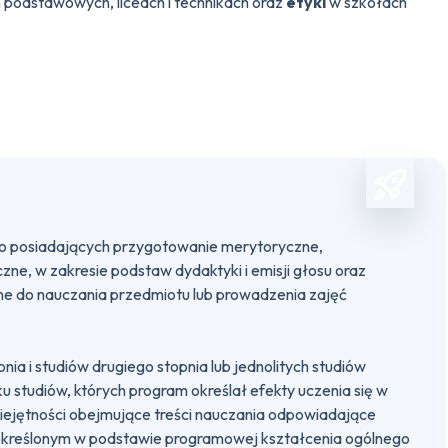
 podstawowych, liceach i technikach oraz
etyki
w szkołach
do posiadających przygotowanie merytoryczne,
ne, w zakresie podstaw dydaktyki i emisji głosu oraz
e do nauczania przedmiotu lub prowadzenia zajęć
ia i studiów drugiego stopnia lub jednolitych studiów
ku studiów, których program określał efekty uczenia się w
miejętności obejmujące treści nauczania odpowiadające
reślonym w podstawie programowej kształcenia ogólnego