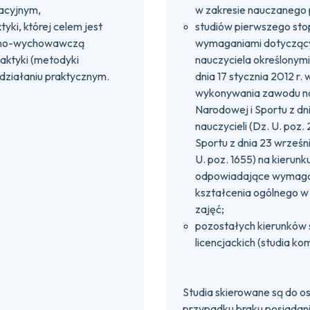
acyjnym,
w zakresie nauczanego 
ki, której celem jest
studiów pierwszego sto
czno-wychowawczą
wymaganiami dotyczący
daktyki (metodyki
nauczyciela określonymi
działaniu praktycznym.
dnia 17 stycznia 2012 r
wykonywania zawodu nauc
Narodowej i Sportu z dn
nauczycieli (Dz. U. poz.
Sportu z dnia 23 wrześn
U. poz. 1655) na kieru
odpowiadające wymaga
kształcenia ogólnego w
zajęć;
pozostałych kierunków s
licencjackich (studia k
Studia skierowane są do 
przypadku braku posiadan