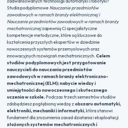
zaawansowanych technologii automatyki i robotyki?
Studia podyplomowe
Nauczanie przedmiotów
zawodowych w ramach branży elektronicznej i
Nauczanie przedmiotów zawodowych w ramach branży
mechatronicznej
zapewnią Ci specjalistyczne
kompetencje metodyczne, które są kluczowe do
kształcenia przyszłych ekspertów w dziedzinie
nowoczesnych systemów przemysłowych oraz
innowacyjnych rozwiązań mechatronicznych.
Celem
studiów podyplomowych jest przygotowanie
nauczycieli do nauczania przedmiotów
zawodowych w ramach branży elektroniczno-
mechatronicznej (ELM); nabycie wiedzy i
umiejętności do nowoczesnego i skutecznego
uczenia w szkole.
Podczas trzech semestrów studiów
zdobędziesz pogłębioną wiedzę z
obszaru automatyki,
elektroniki, mechaniki i informatyki
, która stanowi
fundament dla zrozumienia zasad działania i eksploatacji
złożonych systemów mechatronicznych i