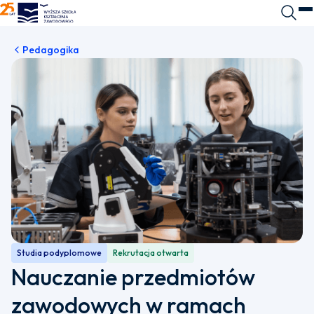
WSKZ - strona główna
Wyszuk
O
Pedagogika
Studia podyplomowe
Rekrutacja otwarta
Nauczanie przedmiotów
zawodowych w ramach