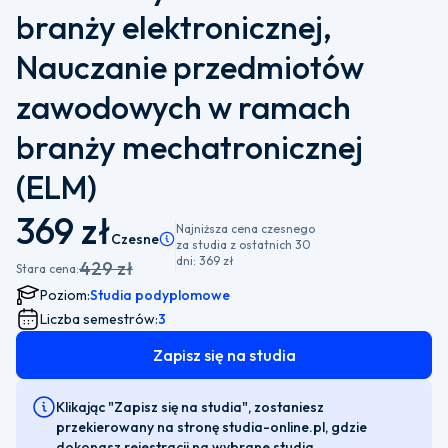
branży elektronicznej,
Nauczanie przedmiotów
zawodowych w ramach
branży mechatronicznej
(ELM)
369 zł
Najniższa cena czesnego
Czesne
Pamiętaj, że istnieje możliwość wyboru płatności
za studia z ostatnich 30
dni:
369 zł
429 zł
Stara cena:
Poziom:
Studia podyplomowe
Liczba semestrów:
3
Zapisz się na studia
Klikając "Zapisz się na studia", zostaniesz
przekierowany na stronę studia-online.pl, gdzie
dokonasz rejestracji na wybrane studia.