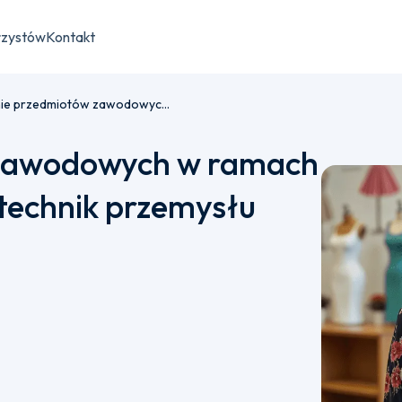
rzystów
Kontakt
Nauczanie przedmiotów zawodowych w ramach kształcenia w zawodzie - technik przemysłu mody
 zawodowych w ramach
 technik przemysłu
ru płatności semestralnej bądź jednorazowej.