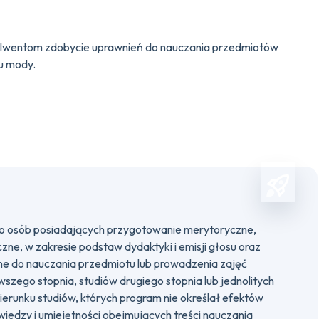
bsolwentom zdobycie uprawnień do nauczania przedmiotów
u mody.
do osób posiadających przygotowanie merytoryczne,
ne, w zakresie podstaw dydaktyki i emisji głosu oraz
e do nauczania przedmiotu lub prowadzenia zajęć
szego stopnia, studiów drugiego stopnia lub jednolitych
ierunku studiów, których program nie określał efektów
wiedzy i umiejętności obejmujących treści nauczania