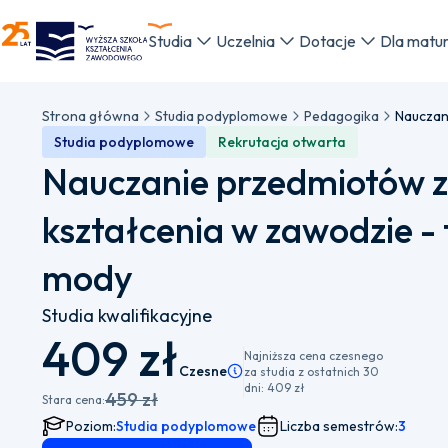
WSKZ - strona główna
Studia
Uczelnia
Dotacje
Dla matu
Strona główna
Studia podyplomowe
Pedagogika
Studia podyplomowe
Rekrutacja otwarta
Nauczanie przedmiotów
kształcenia w zawodzie -
mody
Studia kwalifikacyjne
409 zł
Najniższa cena czesnego
Czesne
Pamiętaj, że istnieje możliwość wybo
za studia z ostatnich 30
dni:
409 zł
459 zł
Stara cena:
Poziom:
Studia podyplomowe
Liczba semestrów:
3