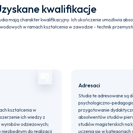
zyskane kwalifikacje
udia mają charakter kwalifikacyjny. Ich ukończenie umożliwia a
wodowych w ramach kształcenia w zawodzie - technik przemysł
Adresaci
Studia te adresowane są 
psychologiczno-pedagogicz
ch kształcenia w
przygotowanie dydaktyczn
oszerzenie ich wiedzy z
absolwentów studiów pierw
ia wyrobów odzieżowych;
studiów magisterskich na k
 niezbędnym do realizacji
uczenia się w kategoriach 