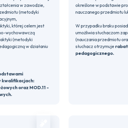
ształcenia w zawodzie,
określone w podstawie pr
rzedmiotu (metodyki
nauczanego przedmiotu lub
acyjnym,
yki, której celem jest
W przypadku braku posia
czno-wychowawczą
umożliwia słuchaczom zapi
daktyki (metodyki
(nauczania przedmiotu ora
pedagogiczną w działaniu
słuchacz otrzymuje
rabat
pedagogicznego.
podstawami
kwalifikacjach:
eżowych oraz MOD.11 -
wych.