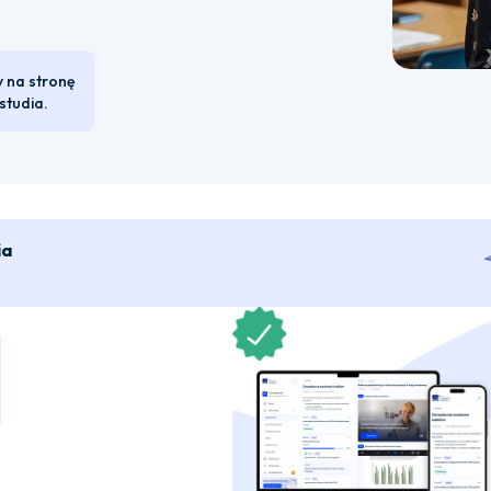
y na stronę
studia.
ia