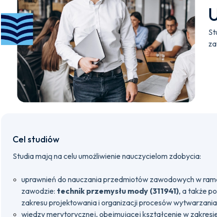
U
St
za
Cel studiów
Studia mają na celu umożliwienie nauczycielom zdobycia:
uprawnień do nauczania przedmiotów zawodowych w rama
zawodzie:
technik przemysłu mody (311941)
, a także p
zakresu projektowania i organizacji procesów wytwarzan
wiedzy merytorycznej, obejmującej kształcenie w zakresie