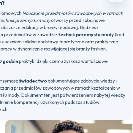
h?
yplomowych
Nauczanie przedmiotów zawodowych w ramach
 technik przemysłu mody
otworzy przed Tobą nowe
obszarze edukacji w branży modowej. Będziesz
ia przedmiotów w zawodzie
technik przemysłu mody
(kod
sz uczniom solidne podstawy teoretyczne oraz praktyczne
pracy w dynamicznie rozwijającej się branży fashion.
0 godzin
praktyk, dzięki czemu zyskasz wartościowe
otrzymasz
świadectwo
dokumentujące zdobycie wiedzy i
auczania przedmiotów zawodowych w ramach kształcenia w
ysłu mody. Dokument ten jest potwierdzeniem nabytej wiedzy
łnienie kompetencji uzyskanych podczas studiów
kich.