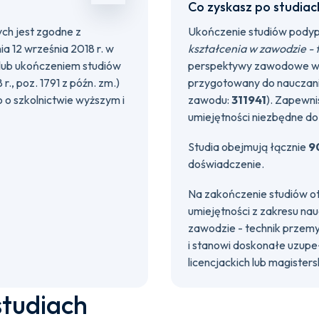
Co zyskasz po studiac
h jest zgodne z
Ukończenie studiów pod
a 12 września 2018 r. w
kształcenia w zawodzie -
lub ukończeniem studiów
perspektywy zawodowe w 
., poz. 1791 z późn. zm.)
przygotowany do nauczan
 o szkolnictwie wyższym i
zawodu:
311941
). Zapewni
umiejętności niezbędne do 
Studia obejmują łącznie
9
doświadczenie.
Na zakończenie studiów 
umiejętności z zakresu n
zawodzie - technik przem
i stanowi doskonałe uzupe
licencjackich lub magisters
studiach