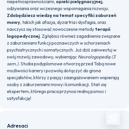
niepełnosprawnościami,
opieki pielęgnacyjnej
,
odżywiania oraz wczesnego wspomagania rozwoju.
Zdobędziesz wiedzę na temat specyfiki zaburzeń
mowy
, takich jak afazja, dyzartria i dysfagia, oraz
nauczysz się stosować nowoczesne metody
terapii
logopedycznej
. Zgłębisz również zagadnienia związane
z zaburzeniami funkcji poznawczych w schorzeniach
psychiatrycznych i somatycznych. Już dziś zainwestuj w
swój rozwój zawodowy, wybierając
Neurologopedię (3
sem.)
. Studia podyplomowe otworzą przed Tobą nowe
możliwości kariery i pozwolą dołączyć do grona
specjalistów, którzy z pasją i zaangażowaniem wspierają
osoby z zaburzeniami mowy i komunikacji. Stań się
ekspertem, którego praca przynosi realną pomoc i
satysfakcję!
Adresaci