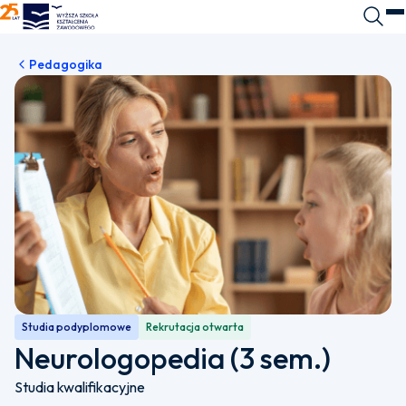
WSKZ - strona główna
Wyszuk
O
Pedagogika
Studia podyplomowe
Rekrutacja otwarta
Neurologopedia (3 sem.)
Studia kwalifikacyjne