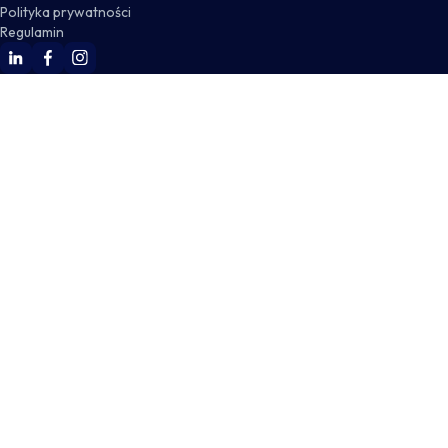
Polityka prywatności
Regulamin
WSKZ Linkedin
WSKZ Facebook
WSKZ Instagram