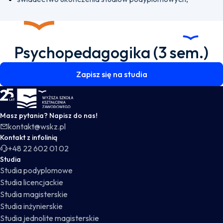
Psychopedagogika (3 sem.)
Zapisz się na studia
WSKZ - strona główna
Masz pytania? Napisz do nas!
kontakt@wskz.pl
Kontakt z infolinią
+48 22 602 01 02
Studia
Studia podyplomowe
Studia licencjackie
Studia magisterskie
Studia inżynierskie
Studia jednolite magisterskie