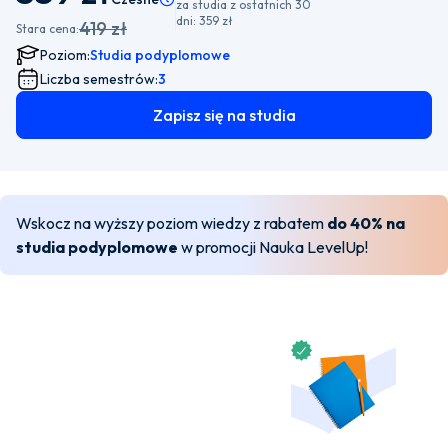
za studia z ostatnich 30
dni:
359 zł
419 zł
Stara cena:
Poziom:
Studia podyplomowe
Liczba semestrów:
3
Zapisz się na studia
Wskocz na wyższy poziom wiedzy z rabatem
do 40% na
studia podyplomowe
w promocji Nauka LevelUp!