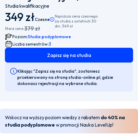
Studia kwalifikacyjne
349 zł
Najniższa cena czesnego
Czesne
Pamiętaj, że istnieje możliwość wyboru płatnośc
za studia z ostatnich 30
dni:
349 zł
379 zł
Stara cena:
Poziom:
Studia podyplomowe
Liczba semestrów:
3
Zapisz się na studia
Klikając "Zapisz się na studia", zostaniesz
przekierowany na stronę studia-online.pl, gdzie
dokonasz rejestracji na wybrane studia.
Wskocz na wyższy poziom wiedzy z rabatem
do 40% na
studia podyplomowe
w promocji Nauka LevelUp!