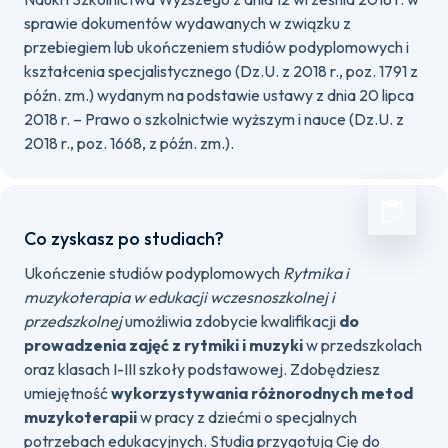
sprawie dokumentów wydawanych w związku z
przebiegiem lub ukończeniem studiów podyplomowych i
kształcenia specjalistycznego (Dz.U. z 2018 r., poz. 1791 z
późn. zm.) wydanym na podstawie ustawy z dnia 20 lipca
2018 r. – Prawo o szkolnictwie wyższym i nauce (Dz.U. z
2018 r., poz. 1668, z późn. zm.).
Co zyskasz po studiach?
Ukończenie studiów podyplomowych
Rytmika i
muzykoterapia w edukacji wczesnoszkolnej i
przedszkolnej
umożliwia zdobycie kwalifikacji
do
prowadzenia zajęć z rytmiki i muzyki
w przedszkolach
oraz klasach I-III szkoły podstawowej. Zdobędziesz
umiejętność
wykorzystywania różnorodnych metod
muzykoterapii
w pracy z dziećmi o specjalnych
potrzebach edukacyjnych. Studia przygotują Cię do