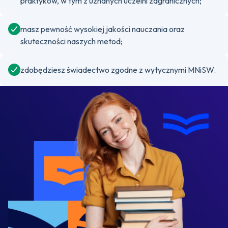
praktyków, w tym z uznanych uczelni zagranicznych;
masz pewność wysokiej jakości nauczania oraz
skuteczności naszych metod;
zdobędziesz świadectwo zgodne z wytycznymi MNiSW.