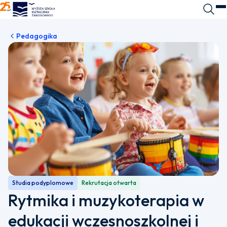
WSKZ - strona główna
Wyszuk
O
Pedagogika
Studia podyplomowe
Rekrutacja otwarta
Rytmika i muzykoterapia w
edukacji wczesnoszkolnej i