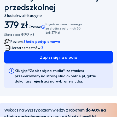
przedszkolnej
Studia kwalifikacyjne
379 zł
Najniższa cena czesnego
Czesne
Pamiętaj, że istnieje możliwość wyboru płatności
za studia z ostatnich 30
dni:
379 zł
399 zł
Stara cena:
Poziom:
Studia podyplomowe
Liczba semestrów:
3
Zapisz się na studia
Klikając "Zapisz się na studia", zostaniesz
przekierowany na stronę studia-online.pl, gdzie
dokonasz rejestracji na wybrane studia.
Wskocz na wyższy poziom wiedzy z rabatem
do 40% na
studia podyplomowe
w promocji Nauka LevelUp!