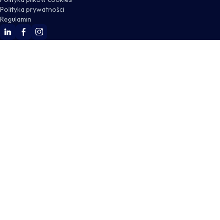
Polityka prywatności
Regulamin
WSKZ Linkedin
WSKZ Facebook
WSKZ Instagram