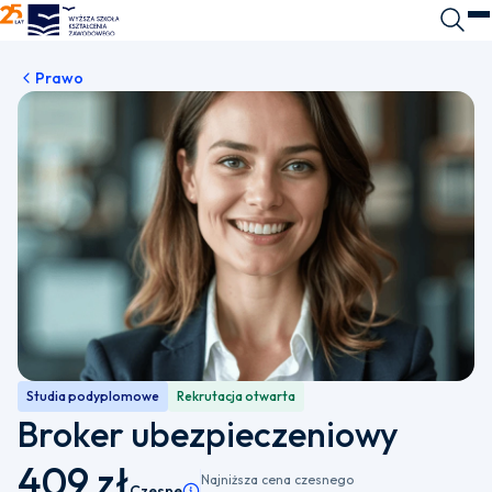
WSKZ - strona główna
Wyszuk
O
Prawo
Studia podyplomowe
Rekrutacja otwarta
Broker ubezpieczeniowy
409 zł
Najniższa cena czesnego
Czesne
Pamiętaj, że istnieje możliwość wyboru płatnośc