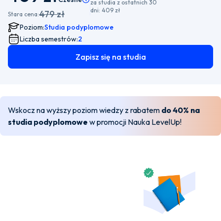
za studia z ostatnich 30
dni:
409 zł
479 zł
Stara cena:
Poziom:
Studia podyplomowe
Liczba semestrów:
2
Zapisz się na studia
Wskocz na wyższy poziom wiedzy z rabatem
do 40% na
studia podyplomowe
w promocji Nauka LevelUp!