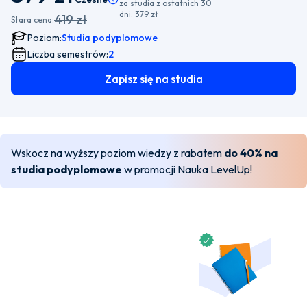
za studia z ostatnich 30
dni:
379 zł
419 zł
Stara cena:
Poziom:
Studia podyplomowe
Liczba semestrów:
2
Zapisz się na studia
Wskocz na wyższy poziom wiedzy z rabatem
do 40% na
studia podyplomowe
w promocji Nauka LevelUp!