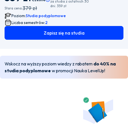
za studia z ostatnich 30
dni:
359 zł
379 zł
Stara cena:
Poziom:
Studia podyplomowe
Liczba semestrów:
2
Zapisz się na studia
Wskocz na wyższy poziom wiedzy z rabatem
do 40% na
studia podyplomowe
w promocji Nauka LevelUp!