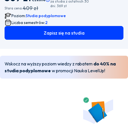
za studia z ostatnich 30
dni:
369 zł
409 zł
Stara cena:
Poziom:
Studia podyplomowe
Liczba semestrów:
2
Zapisz się na studia
Wskocz na wyższy poziom wiedzy z rabatem
do 40% na
studia podyplomowe
w promocji Nauka LevelUp!