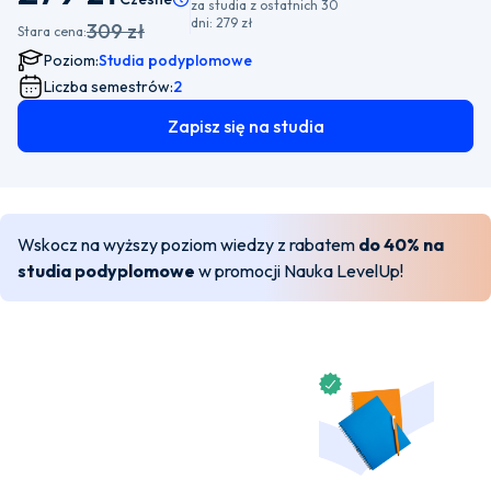
za studia z ostatnich 30
dni:
279 zł
309 zł
Stara cena:
Poziom:
Studia podyplomowe
Liczba semestrów:
2
Zapisz się na studia
Wskocz na wyższy poziom wiedzy z rabatem
do 40% na
studia podyplomowe
w promocji Nauka LevelUp!