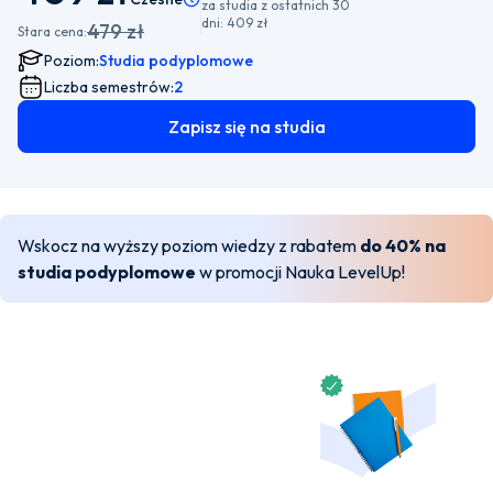
za studia z ostatnich 30
dni:
409 zł
479 zł
Stara cena:
Poziom:
Studia podyplomowe
Liczba semestrów:
2
Zapisz się na studia
Wskocz na wyższy poziom wiedzy z rabatem
do 40% na
studia podyplomowe
w promocji Nauka LevelUp!