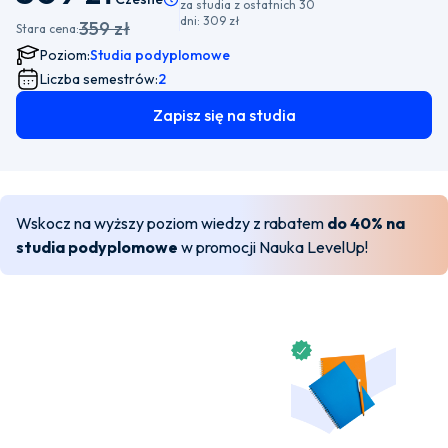
za studia z ostatnich 30
dni:
309 zł
359 zł
Stara cena:
Poziom:
Studia podyplomowe
Liczba semestrów:
2
Zapisz się na studia
Wskocz na wyższy poziom wiedzy z rabatem
do 40% na
studia podyplomowe
w promocji Nauka LevelUp!