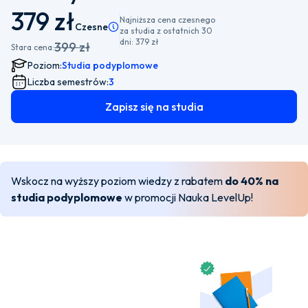
379 zł
Najniższa cena czesnego
Czesne
Pamiętaj, że istnieje możliwość wyboru płatności
za studia z ostatnich 30
dni:
379 zł
399 zł
Stara cena:
Poziom:
Studia podyplomowe
Liczba semestrów:
3
Zapisz się na studia
Wskocz na wyższy poziom wiedzy z rabatem
do 40% na
studia podyplomowe
w promocji Nauka LevelUp!