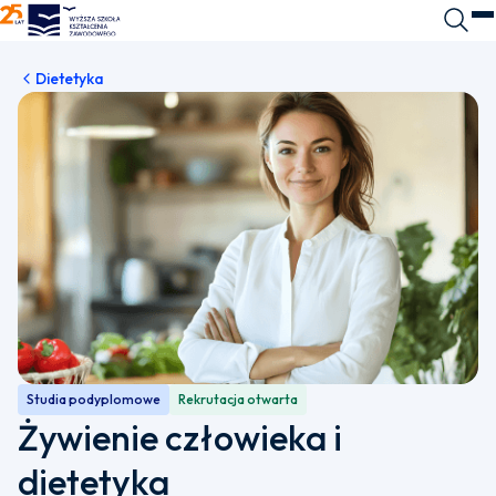
WSKZ - strona główna
Wyszuk
O
Dietetyka
Studia podyplomowe
Rekrutacja otwarta
Żywienie człowieka i
dietetyka