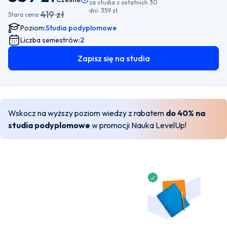
za studia z ostatnich 30
dni:
359 zł
419 zł
Stara cena:
Poziom:
Studia podyplomowe
Liczba semestrów:
2
Zapisz się na studia
Wskocz na wyższy poziom wiedzy z rabatem
do 40% na
studia podyplomowe
w promocji Nauka LevelUp!