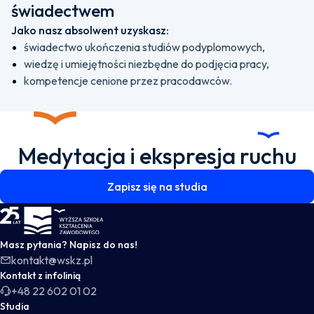
świadectwem
Jako nasz absolwent uzyskasz:
świadectwo ukończenia studiów podyplomowych,
wiedzę i umiejętności niezbędne do podjęcia pracy,
kompetencje cenione przez pracodawców.
Medytacja i ekspresja ruchu
Zapisz się na studia
WSKZ - strona główna
Masz pytania? Napisz do nas!
kontakt@wskz.pl
Kontakt z infolinią
+48 22 602 01 02
Studia