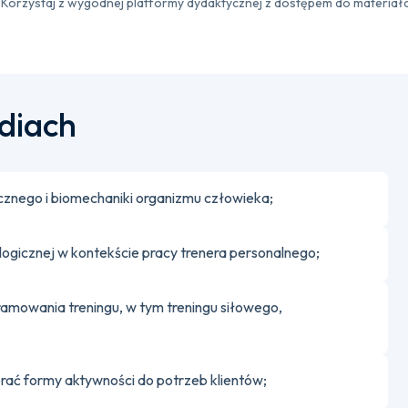
Korzystaj z wygodnej platformy dydaktycznej z dostępem do materiał
udiach
zycznego i biomechaniki organizmu człowieka;
ogicznej w kontekście pracy trenera personalnego;
gramowania treningu, w tym treningu siłowego,
rać formy aktywności do potrzeb klientów;