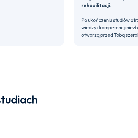
rehabilitacji
.
Po ukończeniu studiów ot
wiedzy i kompetencji niez
otworzą przed Tobą szero
studiach