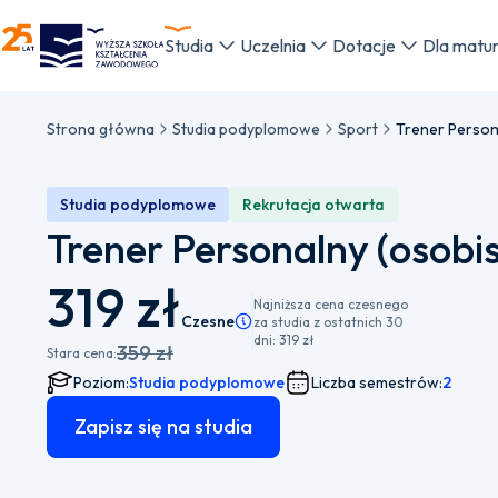
WSKZ - strona główna
Studia
Uczelnia
Dotacje
Dla matu
Strona główna
Studia podyplomowe
Sport
Trener Person
Studia podyplomowe
Rekrutacja otwarta
Trener Personalny (osobis
319 zł
Najniższa cena czesnego
Czesne
Pamiętaj, że istnieje możliwość wyboru 
za studia z ostatnich 30
dni:
319 zł
359 zł
Stara cena:
Poziom:
Studia podyplomowe
Liczba semestrów:
2
Zapisz się na studia