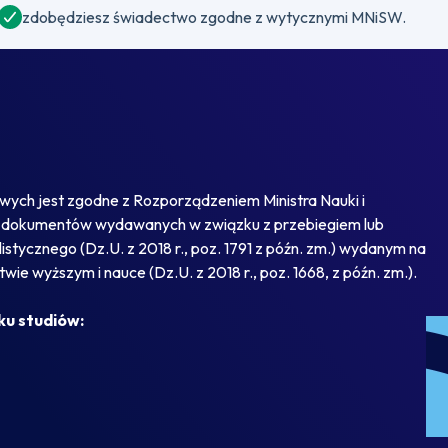
zdobędziesz świadectwo zgodne z wytycznymi MNiSW.
ch jest zgodne z Rozporządzeniem Ministra Nauki i
wie dokumentów wydawanych w związku z przebiegiem lub
tycznego (Dz.U. z 2018 r., poz. 1791 z późn. zm.) wydanym na
wie wyższym i nauce (Dz.U. z 2018 r., poz. 1668, z późn. zm.).
ku studiów: