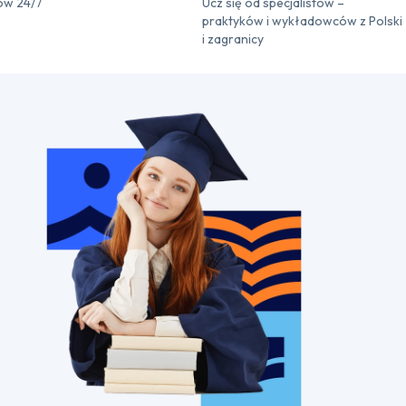
ów 24/7
Ucz się od specjalistów –
praktyków i wykładowców z Polski
i zagranicy