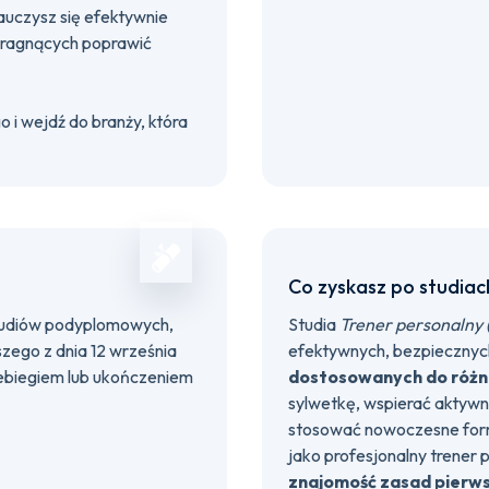
auczysz się efektywnie
pragnących poprawić
i wejdź do branży, która
Co zyskasz po studiac
tudiów podyplomowych,
Studia
Trener personalny 
zego z dnia 12 września
efektywnych, bezpieczny
ebiegiem lub ukończeniem
dostosowanych do różn
sylwetkę, wspierać aktywn
stosować nowoczesne form
jako profesjonalny trener
znajomość zasad pierw