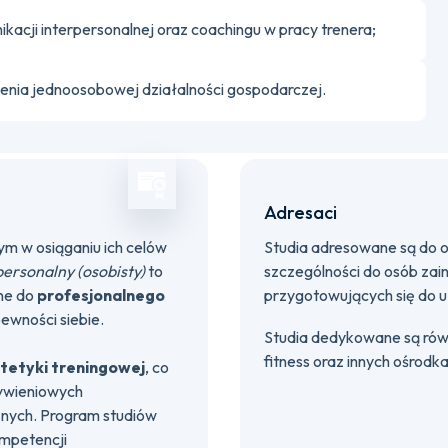
nikacji interpersonalnej oraz coachingu w pracy trenera;
zenia jednoosobowej działalności gospodarczej.
Adresaci
ym w osiąganiu ich celów
Studia adresowane są do 
personalny (osobisty)
to
szczególności do osób zai
ne do
profesjonalnego
przygotowujących się do uz
ewności siebie.
Studia dedykowane są rów
fitness oraz innych ośrodk
ietetyki treningowej
, co
żywieniowych
nych. Program studiów
ompetencji