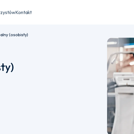
rzystów
Kontakt
alny (osobisty)
ty)
płatności semestralnej bądź jednorazowej.