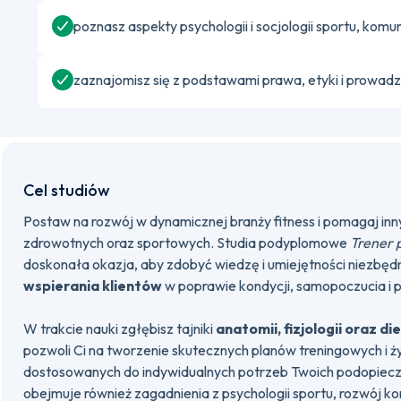
poznasz aspekty psychologii i socjologii sportu, komu
zaznajomisz się z podstawami prawa, etyki i prowad
Cel studiów
Postaw na rozwój w dynamicznej branży fitness i pomagaj inn
zdrowotnych oraz sportowych. Studia podyplomowe
Trener 
doskonała okazja, aby zdobyć wiedzę i umiejętności niezbęd
wspierania klientów
w poprawie kondycji, samopoczucia i p
W trakcie nauki zgłębisz tajniki
anatomii, fizjologii oraz d
pozwoli Ci na tworzenie skutecznych planów treningowych i 
dostosowanych do indywidualnych potrzeb Twoich podopiecz
obejmuje również zagadnienia z psychologii sportu, rozwój k