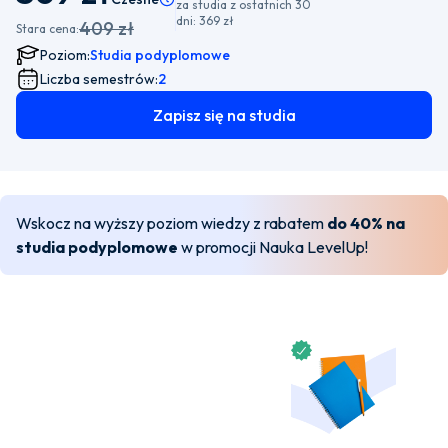
za studia z ostatnich 30
dni:
369 zł
409 zł
Stara cena:
Poziom:
Studia podyplomowe
Liczba semestrów:
2
Zapisz się na studia
Wskocz na wyższy poziom wiedzy z rabatem
do 40% na
studia podyplomowe
w promocji Nauka LevelUp!