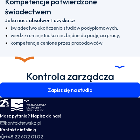
Kompetencje potwierdzone
świadectwem
Jako nasz absolwent uzyskasz:
świadectwo ukończenia studiów podyplomowych,
wiedzę i umiejętności niezbędne do podjęcia pracy,
kompetencje cenione przez pracodawców.
Kontrola zarządcza
Zapisz się na studia
WSKZ - strona główna
Masz pytania? Napisz do nas!
kontakt@wskz.pl
Kontakt z infolinią
+48 22 602 01 02