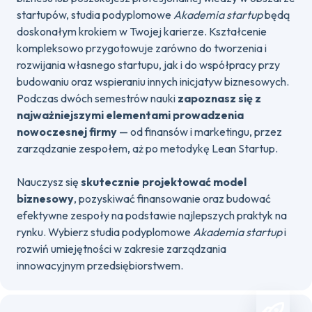
startupów, studia podyplomowe
Akademia startup
będą
doskonałym krokiem w Twojej karierze. Kształcenie
kompleksowo przygotowuje zarówno do tworzenia i
rozwijania własnego startupu, jak i do współpracy przy
budowaniu oraz wspieraniu innych inicjatyw biznesowych.
Podczas dwóch semestrów nauki
zapoznasz się z
najważniejszymi elementami prowadzenia
nowoczesnej firmy
— od finansów i marketingu, przez
zarządzanie zespołem, aż po metodykę Lean Startup.
Nauczysz się
skutecznie projektować model
biznesowy
, pozyskiwać finansowanie oraz budować
efektywne zespoły na podstawie najlepszych praktyk na
rynku. Wybierz studia podyplomowe
Akademia startup
i
rozwiń umiejętności w zakresie zarządzania
innowacyjnym przedsiębiorstwem.