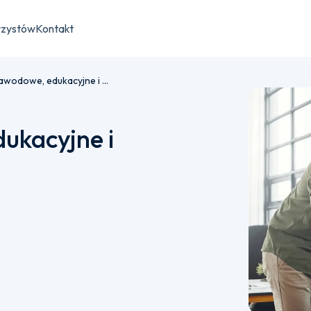
rzystów
Kontakt
Doradztwo zawodowe, edukacyjne i pośrednictwo pracy
ukacyjne i
płatności semestralnej bądź jednorazowej.