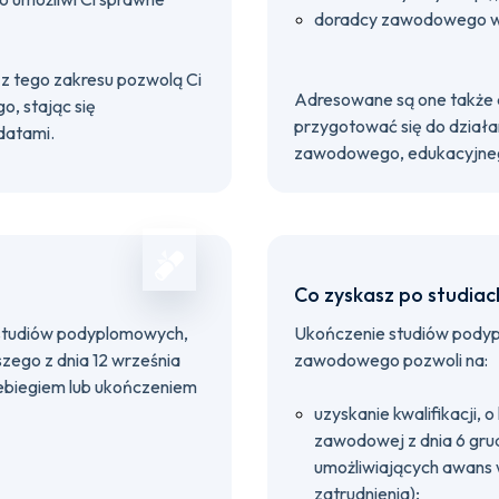
doradcy zawodowego w 
z tego zakresu pozwolą Ci
Adresowane są one także d
, stając się
przygotować się do dział
datami.
zawodowego, edukacyjneg
Co zyskasz po studiac
studiów podyplomowych,
Ukończenie studiów podyp
zego z dnia 12 września
zawodowego pozwoli na:
ebiegiem lub ukończeniem
uzyskanie kwalifikacji,
zawodowej z dnia 6 grud
umożliwiających awans
zatrudnienia);