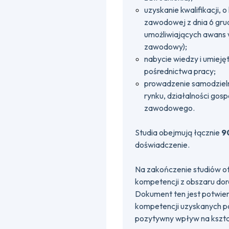
uzyskanie kwalifikacji,
zawodowej z dnia 6 grud
umożliwiających awans
zawodowy);
nabycie wiedzy i umiej
pośrednictwa pracy;
prowadzenie samodzieln
rynku, działalności gos
zawodowego.
Studia obejmują łącznie
9
doświadczenie.
Na zakończenie studiów 
kompetencji z obszaru do
Dokument ten jest potwier
kompetencji uzyskanych po
pozytywny wpływ na kszta