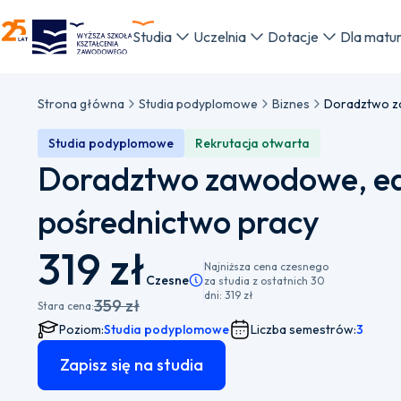
WSKZ - strona główna
Studia
Uczelnia
Dotacje
Dla matu
Strona główna
Studia podyplomowe
Biznes
Studia podyplomowe
Rekrutacja otwarta
Doradztwo zawodowe, ed
pośrednictwo pracy
319 zł
Najniższa cena czesnego
Czesne
Pamiętaj, że istnieje możliwość wyboru 
za studia z ostatnich 30
dni:
319 zł
359 zł
Stara cena:
Poziom:
Studia podyplomowe
Liczba semestrów:
3
Zapisz się na studia