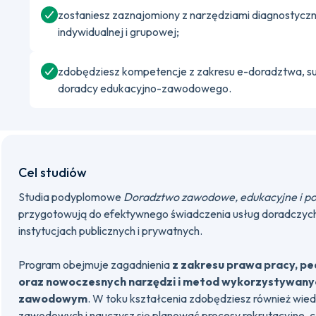
zostaniesz zaznajomiony z narzędziami diagnostycz
indywidualnej i grupowej;
zdobędziesz kompetencje z zakresu e-doradztwa, s
doradcy edukacyjno-zawodowego.
Cel studiów
Studia podyplomowe
Doradztwo zawodowe, edukacyjne i po
przygotowują do efektywnego świadczenia usług doradczych
instytucjach publicznych i prywatnych.
Program obejmuje zagadnienia
z zakresu prawa pracy, ped
oraz nowoczesnych narzędzi i metod wykorzystywany
zawodowym
. W toku kształcenia zdobędziesz również wie
zawodowych i nauczysz się planować procesy rekrutacyjne, c