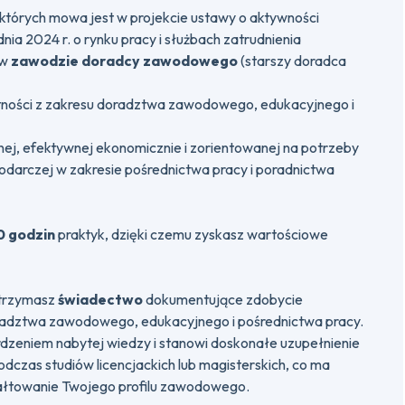
 o których mowa jest w projekcie ustawy o aktywności
nia 2024 r. o rynku pracy i służbach zatrudnienia
 w
zawodzie doradcy zawodowego
(starszy doradca
ętności z zakresu doradztwa zawodowego, edukacyjnego i
ej, efektywnej ekonomicznie i zorientowanej na potrzeby
podarczej w zakresie pośrednictwa pracy i poradnictwa
0 godzin
praktyk, dzięki czemu zyskasz wartościowe
otrzymasz
świadectwo
dokumentujące zdobycie
radztwa zawodowego, edukacyjnego i pośrednictwa pracy.
dzeniem nabytej wiedzy i stanowi doskonałe uzupełnienie
dczas studiów licencjackich lub magisterskich, co ma
łtowanie Twojego profilu zawodowego.