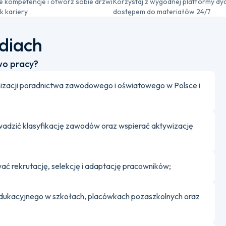
 kompetencje i otwórz sobie drzwi
Korzystaj z wygodnej platformy dy
k kariery
dostępem do materiałów 24/7
udiach
wo pracy?
nizacji poradnictwa zawodowego i oświatowego w Polsce i
adzić klasyfikację zawodów oraz wspierać aktywizację
wać rekrutację, selekcję i adaptację pracowników;
ukacyjnego w szkołach, placówkach pozaszkolnych oraz