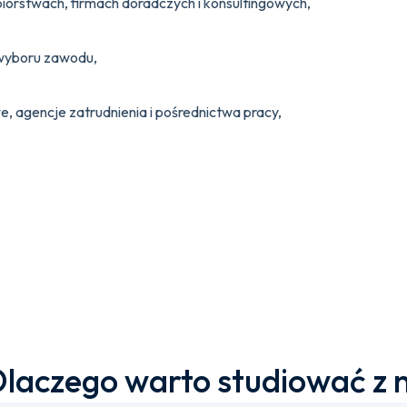
ębiorstwach, firmach doradczych i konsultingowych,
 wyboru zawodu,
owe, agencje zatrudnienia i pośrednictwa pracy,
laczego warto studiować z 