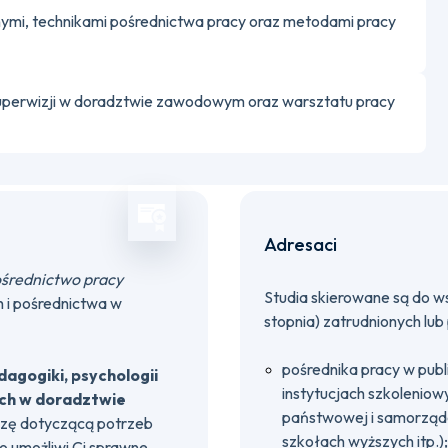
nymi, technikami pośrednictwa pracy oraz metodami pracy
uperwizji w doradztwie zawodowym oraz warsztatu pracy
Adresaci
średnictwo pracy
Studia skierowane są do w
 i pośrednictwa w
stopnia) zatrudnionych lub
pośrednika pracy w publi
agogiki, psychologii
instytucjach szkoleniow
ch w doradztwie
państwowej i samorządo
dzę dotyczącą potrzeb
szkołach wyższych itp.);
o umożliwi Ci sprawne