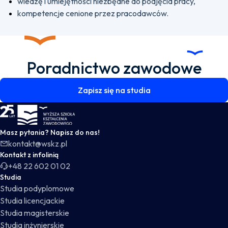
wiedzę i umiejętności niezbędne do podjęcia pracy,
kompetencje cenione przez pracodawców.
Poradnictwo zawodowe
Zapisz się na studia
WSKZ - strona główna
Masz pytania? Napisz do nas!
kontakt@wskz.pl
Kontakt z infolinią
+48 22 602 01 02
Studia
Studia podyplomowe
Studia licencjackie
Studia magisterskie
Studia inżynierskie