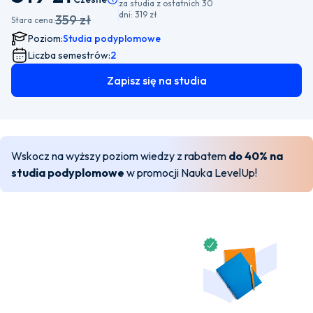
za studia z ostatnich 30
dni:
319 zł
359 zł
Stara cena:
Poziom:
Studia podyplomowe
Liczba semestrów:
2
Zapisz się na studia
Wskocz na wyższy poziom wiedzy z rabatem
do 40% na
studia podyplomowe
w promocji Nauka LevelUp!