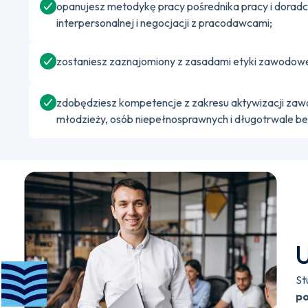
opanujesz metodykę pracy pośrednika pracy i dorad
interpersonalnej i negocjacji z pracodawcami;
zostaniesz zaznajomiony z zasadami etyki zawodowe
zdobędziesz kompetencje z zakresu aktywizacji zawo
młodzieży, osób niepełnosprawnych i długotrwale b
U
St
p