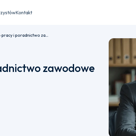
rzystów
Kontakt
Pośrednictwo pracy i poradnictwo zawodowe
radnictwo zawodowe
płatności semestralnej bądź jednorazowej.