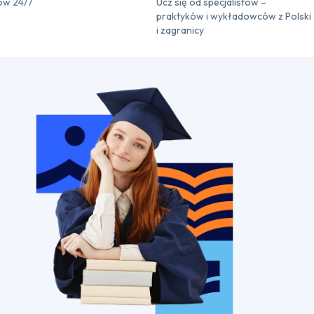
ów 24/7
Ucz się od specjalistów –
praktyków i wykładowców z Polski
i zagranicy