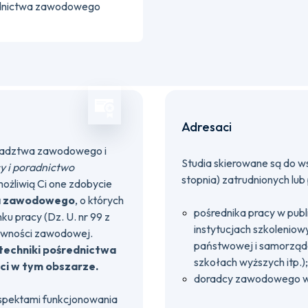
adnictwa zawodowego
Adresaci
doradztwa zawodowego i
Studia skierowane są do w
y i poradnictwo
stopnia) zatrudnionych lub
ożliwią Ci one zdobycie
twa zawodowego
, o których
pośrednika pracy w publi
ku pracy (Dz. U. nr 99 z
instytucjach szkoleniow
ktywności zawodowej.
państwowej i samorządo
echniki pośrednictwa
szkołach wyższych itp.);
ci w tym obszarze.
doradcy zawodowego w 
aspektami funkcjonowania