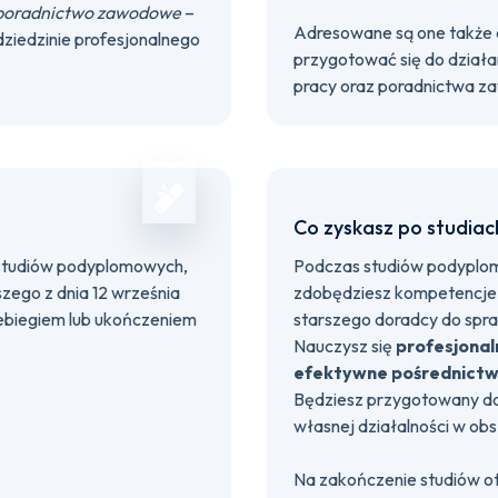
i poradnictwo zawodowe
–
Adresowane są one także d
ziedzinie profesjonalnego
przygotować się do działa
pracy oraz poradnictwa 
Co zyskasz po studiac
studiów podyplomowych,
Podczas studiów podypl
zego z dnia 12 września
zdobędziesz kompetencje
ebiegiem lub ukończeniem
starszego doradcy do spr
Nauczysz się
profesjonal
efektywne pośrednictw
Będziesz przygotowany do 
własnej działalności w o
Na zakończenie studiów 