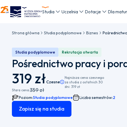
WSKZ - strona główna
Studia
Uczelnia
Dotacje
Dla matu
Strona główna
Studia podyplomowe
Biznes
Studia podyplomowe
Rekrutacja otwarta
Pośrednictwo pracy i po
319 zł
Najniższa cena czesnego
Czesne
Pamiętaj, że istnieje możliwość wyboru 
za studia z ostatnich 30
dni:
319 zł
359 zł
Stara cena:
Poziom:
Studia podyplomowe
Liczba semestrów:
2
Zapisz się na studia