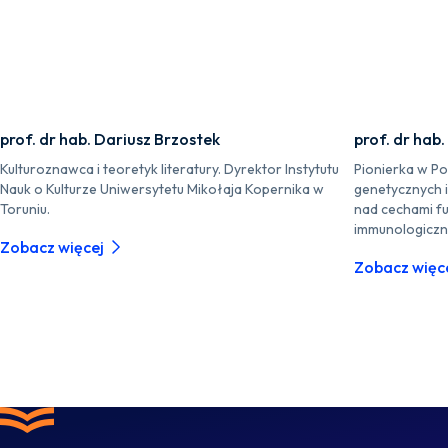
prof. dr hab. Dariusz Brzostek
prof. dr hab
Kulturoznawca i teoretyk literatury. Dyrektor Instytutu
Pionierka w P
Nauk o Kulturze Uniwersytetu Mikołaja Kopernika w
genetycznych 
Toruniu.
nad cechami fu
immunologiczn
Zobacz więcej
Zobacz więc