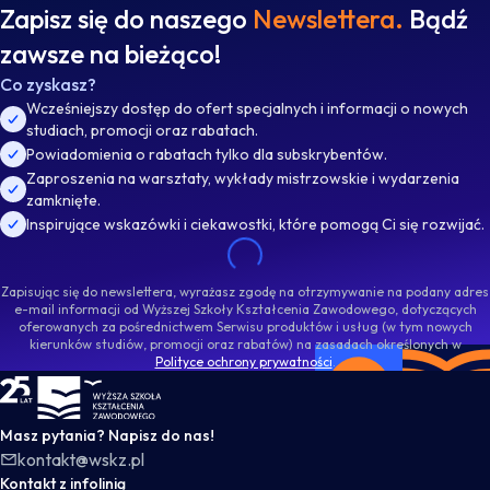
Zapisz się do naszego
Newslettera.
Bądź
zawsze na bieżąco!
Co zyskasz?
Wcześniejszy dostęp do ofert specjalnych i informacji o nowych
studiach, promocji oraz rabatach.
Powiadomienia o rabatach tylko dla subskrybentów.
Zaproszenia na warsztaty, wykłady mistrzowskie i wydarzenia
zamknięte.
Inspirujące wskazówki i ciekawostki, które pomogą Ci się rozwijać.
Zapisując się do newslettera, wyrażasz zgodę na otrzymywanie na podany adres
e-mail informacji od Wyższej Szkoły Kształcenia Zawodowego, dotyczących
oferowanych za pośrednictwem Serwisu produktów i usług (w tym nowych
kierunków studiów, promocji oraz rabatów) na zasadach określonych w
Polityce ochrony prywatności
.
WSKZ - strona główna
Masz pytania? Napisz do nas!
kontakt@wskz.pl
Kontakt z infolinią