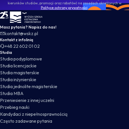
kierunków studiów, promocji oraz rabatów) na zasadach określonych w
Polityce ochrony prywatności
.
WSKZ - strona główna
Masz pytania? Napisz do nas!
kontakt@wskz.pl
Kontakt z infolinią
+48 22 602 01 02
Studia
Studia podyplomowe
Studia licencjackie
Studia magisterskie
Studia inżynierskie
Studia jednolite magisterskie
Studia MBA
Przeniesienie z innej uczelni
Przebieg nauki
Kandydaci z niepełnosprawnością
Często zadawane pytania