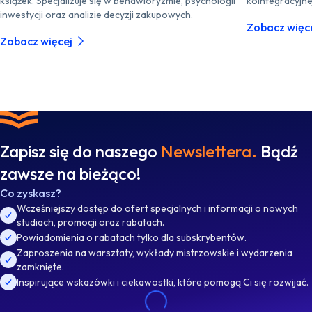
książek. Specjalizuje się w behawioryzmie, psychologii
kointegracyjnej
inwestycji oraz analizie decyzji zakupowych.
Zobacz więc
Zobacz więcej
Zapisz się do naszego
Newslettera.
Bądź
zawsze na bieżąco!
Co zyskasz?
Wcześniejszy dostęp do ofert specjalnych i informacji o nowych
studiach, promocji oraz rabatach.
Powiadomienia o rabatach tylko dla subskrybentów.
Zaproszenia na warsztaty, wykłady mistrzowskie i wydarzenia
zamknięte.
Inspirujące wskazówki i ciekawostki, które pomogą Ci się rozwijać.