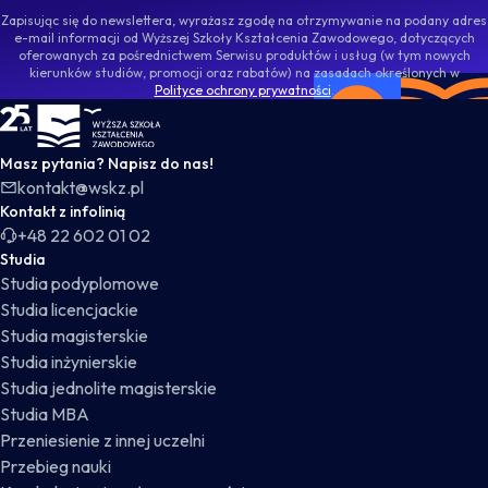
Zapisując się do newslettera, wyrażasz zgodę na otrzymywanie na podany adres
e-mail informacji od Wyższej Szkoły Kształcenia Zawodowego, dotyczących
oferowanych za pośrednictwem Serwisu produktów i usług (w tym nowych
kierunków studiów, promocji oraz rabatów) na zasadach określonych w
Polityce ochrony prywatności
.
WSKZ - strona główna
Masz pytania? Napisz do nas!
kontakt@wskz.pl
Kontakt z infolinią
+48 22 602 01 02
Studia
Studia podyplomowe
Studia licencjackie
Studia magisterskie
Studia inżynierskie
Studia jednolite magisterskie
Studia MBA
Przeniesienie z innej uczelni
Przebieg nauki