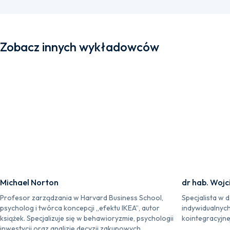
Zobacz innych wykładowców
Michael Norton
dr hab. Wojc
Profesor zarządzania w Harvard Business School,
Specjalista w 
psycholog i twórca koncepcji „efektu IKEA”, autor
indywidualnych
książek. Specjalizuje się w behawioryzmie, psychologii
kointegracyjnej
inwestycji oraz analizie decyzji zakupowych.