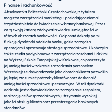
Finanse i rachunkowość
Absolwentka Politechniki Częstochowskiej z tytułem
magistra zarządzania i marketingu, posiadająca niemal
trzydziestoletnie doświadczenie w branży bankowej. Przez
całą swoją karierę zdobywała wiedzę i umiejętności w
różnych obszarach bankowości. Od ponad dekady pełni
funkcję dyrektorki oddziału banku, gdzie zarządza
operacjami i opracowuje strategie sprzedażowe. Ukończyła
także studia podyplomowe z zarządzania zasobami ludzkimi
na Wyższej Szkole Europejskiej w Krakowie, co poszerzyło
jej umiejętności w zakresie zarządzania personelem.
Wcześniejsze doświadczenie jako doradca klienta pozwoliło
jej lepiej zrozumieć potrzeby klientów oraz doskonalić
umiejętności sprzedażowe i perswazyjne. W roli dyrektorki
oddziału jest odpowiedzialna za zarządzanie zespołem,
realizację celów sprzedażowych, utrzymanie wysokiej
jakości obsługi klienta oraz przestrzeganie bankowych
standardów.