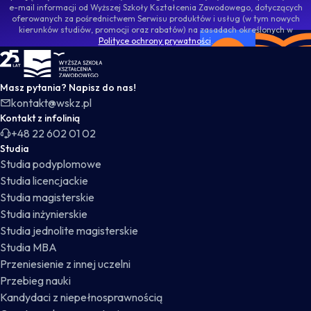
e-mail informacji od Wyższej Szkoły Kształcenia Zawodowego, dotyczących
oferowanych za pośrednictwem Serwisu produktów i usług (w tym nowych
kierunków studiów, promocji oraz rabatów) na zasadach określonych w
Polityce ochrony prywatności
.
WSKZ - strona główna
Masz pytania? Napisz do nas!
kontakt@wskz.pl
Kontakt z infolinią
+48 22 602 01 02
Studia
Studia podyplomowe
Studia licencjackie
Studia magisterskie
Studia inżynierskie
Studia jednolite magisterskie
Studia MBA
Przeniesienie z innej uczelni
Przebieg nauki
Kandydaci z niepełnosprawnością