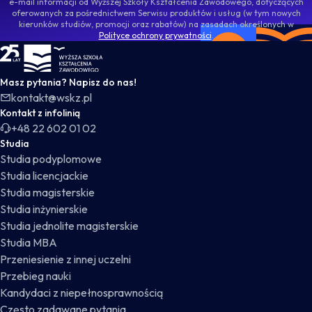
e-mail informacji od Wyższej Szkoły Kształcenia Zawodowego, dotyczących
oferowanych za pośrednictwem Serwisu produktów i usług (w tym nowych
kierunków studiów, promocji oraz rabatów) na zasadach określonych w
Polityce ochrony prywatności
.
WSKZ - strona główna
Masz pytania? Napisz do nas!
kontakt@wskz.pl
Kontakt z infolinią
+48 22 602 01 02
Studia
Studia podyplomowe
Studia licencjackie
Studia magisterskie
Studia inżynierskie
Studia jednolite magisterskie
Studia MBA
Przeniesienie z innej uczelni
Przebieg nauki
Kandydaci z niepełnosprawnością
Często zadawane pytania