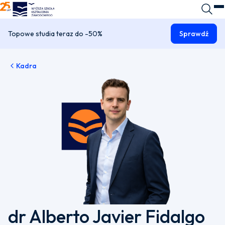
WSKZ - strona główna
Wyszuk
O
Topowe studia teraz do -50%
Sprawdź
Kadra
dr Alberto Javier Fidalgo