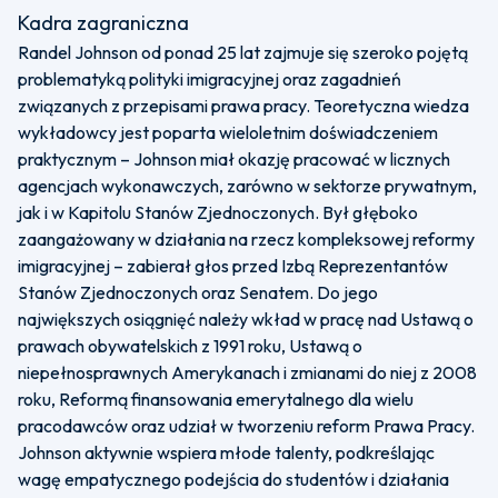
Kadra zagraniczna
Randel Johnson od ponad 25 lat zajmuje się szeroko pojętą
problematyką polityki imigracyjnej oraz zagadnień
związanych z przepisami prawa pracy. Teoretyczna wiedza
wykładowcy jest poparta wieloletnim doświadczeniem
praktycznym – Johnson miał okazję pracować w licznych
agencjach wykonawczych, zarówno w sektorze prywatnym,
jak i w Kapitolu Stanów Zjednoczonych. Był głęboko
zaangażowany w działania na rzecz kompleksowej reformy
imigracyjnej – zabierał głos przed Izbą Reprezentantów
Stanów Zjednoczonych oraz Senatem. Do jego
największych osiągnięć należy wkład w pracę nad Ustawą o
prawach obywatelskich z 1991 roku, Ustawą o
niepełnosprawnych Amerykanach i zmianami do niej z 2008
roku, Reformą finansowania emerytalnego dla wielu
pracodawców oraz udział w tworzeniu reform Prawa Pracy.
Johnson aktywnie wspiera młode talenty, podkreślając
wagę empatycznego podejścia do studentów i działania