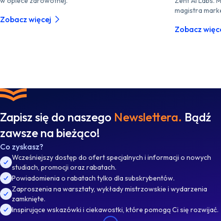
w opiece zdrowotnej.
Zent AI Labs. 
magistra marke
Zobacz więcej
Zobacz więc
Zapisz się do naszego
Newslettera.
Bądź
zawsze na bieżąco!
Co zyskasz?
Wcześniejszy dostęp do ofert specjalnych i informacji o nowych
studiach, promocji oraz rabatach.
Powiadomienia o rabatach tylko dla subskrybentów.
Zaproszenia na warsztaty, wykłady mistrzowskie i wydarzenia
zamknięte.
Inspirujące wskazówki i ciekawostki, które pomogą Ci się rozwijać.