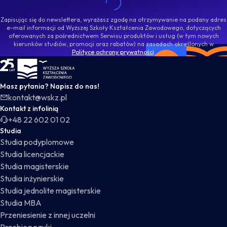
Zapisując się do newslettera, wyrażasz zgodę na otrzymywanie na podany adres
e-mail informacji od Wyższej Szkoły Kształcenia Zawodowego, dotyczących
oferowanych za pośrednictwem Serwisu produktów i usług (w tym nowych
kierunków studiów, promocji oraz rabatów) na zasadach określonych w
Polityce ochrony prywatności
.
WSKZ - strona główna
Masz pytania? Napisz do nas!
kontakt@wskz.pl
Kontakt z infolinią
+48 22 602 01 02
Studia
Studia podyplomowe
Studia licencjackie
Studia magisterskie
Studia inżynierskie
Studia jednolite magisterskie
Studia MBA
Przeniesienie z innej uczelni