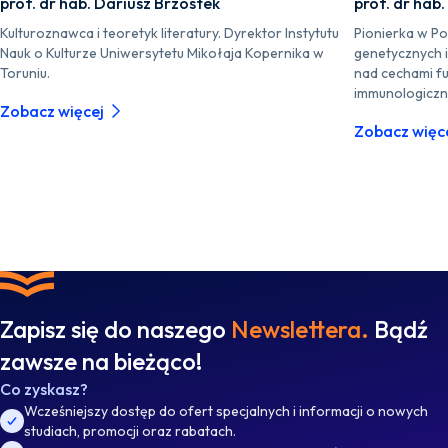
prof. dr hab. Dariusz Brzostek
prof. dr hab
Kulturoznawca i teoretyk literatury. Dyrektor Instytutu
Pionierka w P
Nauk o Kulturze Uniwersytetu Mikołaja Kopernika w
genetycznych 
Toruniu.
nad cechami fu
immunologiczn
Zobacz więcej
Zobacz więc
Zapisz się do naszego
Newslettera.
Bądź
zawsze na bieżąco!
Co zyskasz?
Wcześniejszy dostęp do ofert specjalnych i informacji o nowych
studiach, promocji oraz rabatach.