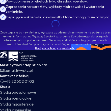
Powiadomienia o rabatach tylko dla subskrybentów.
Zaproszenia na warsztaty, wykłady mistrzowskie i wydarzenia
zamknięte.
Inspirujące wskazówki i ciekawostki, które pomogą Ci się rozwijać.
Zapisując się do newslettera, wyrażasz zgodę na otrzymywanie na podany adres
e-mail informacji od Wyższej Szkoły Kształcenia Zawodowego, dotyczących
oferowanych za pośrednictwem Serwisu produktów i usług (w tym nowych
kierunków studiów, promocji oraz rabatów) na zasadach określonych w
Polityce ochrony prywatności
.
WSKZ - strona główna
Masz pytania? Napisz do nas!
kontakt@wskz.pl
Kontakt z infolinią
+48 22 602 01 02
Studia
Studia podyplomowe
Studia licencjackie
Studia magisterskie
Studia inżynierskie