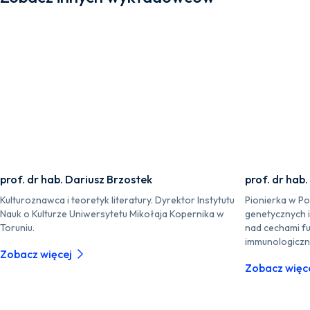
prof. dr hab. Dariusz Brzostek
prof. dr hab
Kulturoznawca i teoretyk literatury. Dyrektor Instytutu
Pionierka w P
Nauk o Kulturze Uniwersytetu Mikołaja Kopernika w
genetycznych 
Toruniu.
nad cechami fu
immunologiczn
Zobacz więcej
Zobacz więc