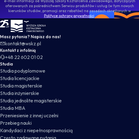
e-mail informacji od Wyższej Szkoły Kształcenia Zawodowego, dotyczących
oferowanych za pośrednictwem Serwisu produktów i usług (w tym nowych
kierunków studiów, promocji oraz rabatów) na zasadach określonych w
Polityce ochrony prywatności
.
WSKZ - strona główna
Masz pytania? Napisz do nas!
kontakt@wskz.pl
Kontakt z infolinią
+48 22 602 01 02
Studia
Studia podyplomowe
Studia licencjackie
Studia magisterskie
Studia inżynierskie
Studia jednolite magisterskie
Studia MBA
Przeniesienie z innej uczelni
Przebieg nauki
Kandydaci z niepełnosprawnością
Często zadawane pytania