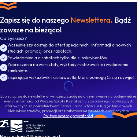
Zapisz się do naszego
Newslettera.
Bądź
zawsze na bieżąco!
Co zyskasz?
Wcześniejszy dostęp do ofert specjalnych i informacji o nowych
studiach, promocji oraz rabatach.
Powiadomienia o rabatach tylko dla subskrybentów.
Zaproszenia na warsztaty, wykłady mistrzowskie i wydarzenia
zamknięte.
Inspirujące wskazówki i ciekawostki, które pomogą Ci się rozwijać.
Zapisując się do newslettera, wyrażasz zgodę na otrzymywanie na podany adres
e-mail informacji od Wyższej Szkoły Kształcenia Zawodowego, dotyczących
oferowanych za pośrednictwem Serwisu produktów i usług (w tym nowych
kierunków studiów, promocji oraz rabatów) na zasadach określonych w
Polityce ochrony prywatności
.
WSKZ - strona główna
Masz pytania? Napisz do nas!