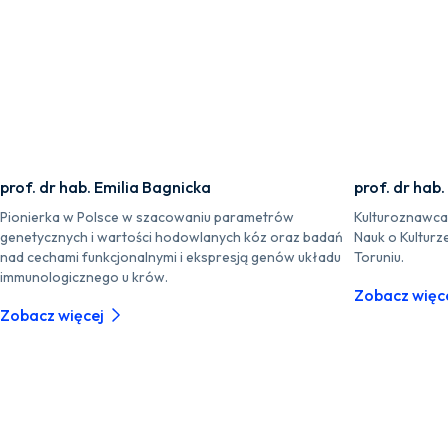
prof. dr hab. Emilia Bagnicka
prof. dr hab
Pionierka w Polsce w szacowaniu parametrów
Kulturoznawca i
genetycznych i wartości hodowlanych kóz oraz badań
Nauk o Kulturz
nad cechami funkcjonalnymi i ekspresją genów układu
Toruniu.
immunologicznego u krów.
Zobacz więc
Zobacz więcej