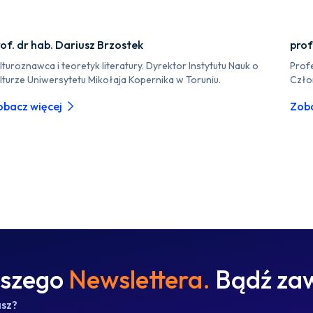
of. dr hab. Dariusz Brzostek
prof
lturoznawca i teoretyk literatury. Dyrektor Instytutu Nauk o
Profe
lturze Uniwersytetu Mikołaja Kopernika w Toruniu.
Czło
obacz więcej
Zoba
aszego
Newslettera.
Bądź zaw
asz?