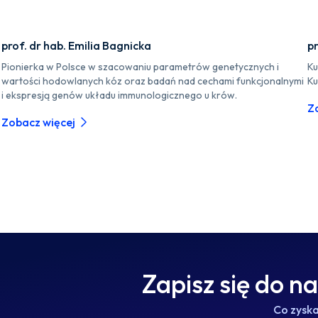
prof. dr hab. Emilia Bagnicka
pr
Pionierka w Polsce w szacowaniu parametrów genetycznych i
Ku
wartości hodowlanych kóz oraz badań nad cechami funkcjonalnymi
Ku
i ekspresją genów układu immunologicznego u krów.
Z
Zobacz więcej
Zapisz się do n
Co zysk