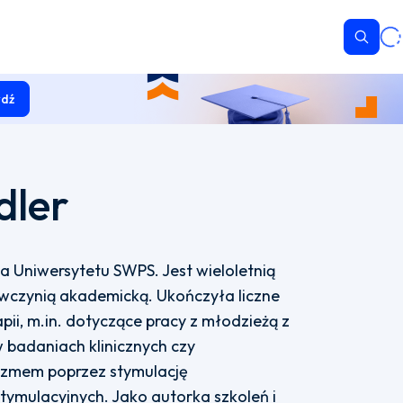
Wyszu
dź
dler
 Uniwersytetu SWPS. Jest wieloletnią
owczynią akademicką. Ukończyła liczne
apii, m.in. dotyczące pracy z młodzieżą z
badaniach klinicznych czy
zmem poprzez stymulację
ymulacyjnych. Jako autorka szkoleń i