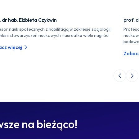
. dr hab. Elżbieta Czykwin
prof. 
sor nauk społecznych z habilitacją w zakresie socjologii.
Profeso
nkini stowarzyszeń naukowych i laureatka wielu nagród.
naukow
badawc
cz więcej
Zobacz
Poprzedni 
Nas
sze na bieżąco!