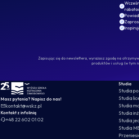
Wcześni
rabata
Powiad
Zaprosz
Inspiru
Zapisując się do newslettera, wyrażasz zgodę na otrzym
produktów i usług (w tym 
WSKZ - strona główna
Studia
Studia p
Studia li
Masz pytania? Napisz do nas!
Studia ma
kontakt@wskz.pl
Kontakt z infolinią
Studia in
+48 22 602 01 02
Studia je
Studia M
Przeniesie