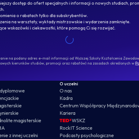
ejszy dostęp do ofert specjalnych i informacji o nowych studiach, pro
ch.
omienia o rabatach tylko dla subskrybentów.
enia na warsztaty, wykłady mistrzowskie i wydarzenia zamknięte.
jące wskazówki i ciekawostki, które pomogą Ci się rozwijać.
ywanie na podany adres e-mail informacji od Wyższej Szkoły Kształcenia Zawod
nowych kierunków studiów, promocji oraz rabatów) na zasadach określonych w
Po
O uczelni
odyplomowe
O nas
cencjackie
Kadra
gisterskie
Centrum Współpracy Międzynarodo
żynierskie
Kariera
dnolite magisterskie
WSKZ
BA
RockIT Science
nie z innej uczelni
Podcasty psychologiczne