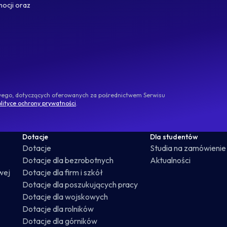
mocji oraz
owego, dotyczących oferowanych za pośrednictwem Serwisu
lityce ochrony prywatności
.
Dotacje
Dla studentów
Dotacje
Studia na zamówienie
Dotacje dla bezrobotnych
Aktualności
wej
Dotacje dla firm i szkół
Dotacje dla poszukujących pracy
Dotacje dla wojskowych
Dotacje dla rolników
Dotacje dla górników