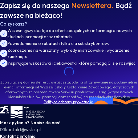
Zapisz się do naszego
Newslettera.
Bądź
zawsze na bieżąco!
Co zyskasz?
Wcześniejszy dostęp do ofert specjalnych i informacji o nowych
studiach, promocji oraz rabatach.
Powiadomienia o rabatach tylko dla subskrybentów.
Zaproszenia na warsztaty, wykłady mistrzowskie i wydarzenia
zamknięte.
Inspirujące wskazówki i ciekawostki, które pomogą Ci się rozwijać.
Zapisując się do newslettera, wyrażasz zgodę na otrzymywanie na podany adres
e-mail informacji od Wyższej Szkoły Kształcenia Zawodowego, dotyczących
oferowanych za pośrednictwem Serwisu produktów i usług (w tym nowych
kierunków studiów, promocji oraz rabatów) na zasadach określonych w
Polityce ochrony prywatności
.
WSKZ - strona główna
Masz pytania? Napisz do nas!
kontakt@wskz.pl
Kontakt z infolinią