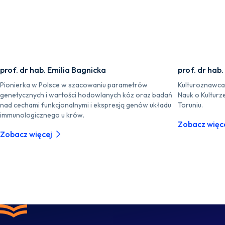
prof. dr hab. Emilia Bagnicka
prof. dr hab
Pionierka w Polsce w szacowaniu parametrów
Kulturoznawca i
genetycznych i wartości hodowlanych kóz oraz badań
Nauk o Kulturz
nad cechami funkcjonalnymi i ekspresją genów układu
Toruniu.
immunologicznego u krów.
Zobacz więc
Zobacz więcej