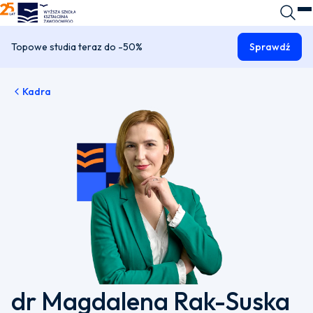
WSKZ - strona główna
Wyszuk
O
Topowe studia teraz do -50%
Sprawdź
Kadra
dr Magdalena Rak-Suska