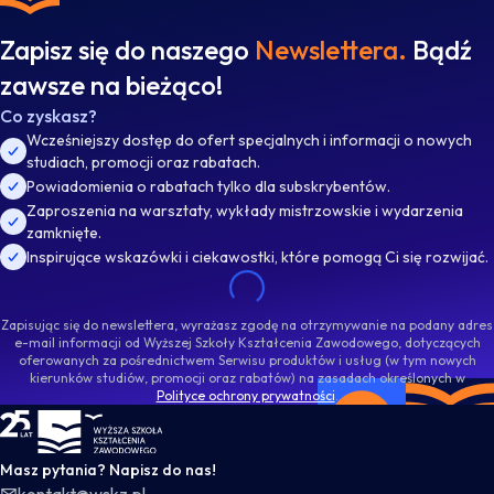
Zapisz się do naszego
Newslettera.
Bądź
zawsze na bieżąco!
Co zyskasz?
Wcześniejszy dostęp do ofert specjalnych i informacji o nowych
studiach, promocji oraz rabatach.
Powiadomienia o rabatach tylko dla subskrybentów.
Zaproszenia na warsztaty, wykłady mistrzowskie i wydarzenia
zamknięte.
Inspirujące wskazówki i ciekawostki, które pomogą Ci się rozwijać.
Zapisując się do newslettera, wyrażasz zgodę na otrzymywanie na podany adres
e-mail informacji od Wyższej Szkoły Kształcenia Zawodowego, dotyczących
oferowanych za pośrednictwem Serwisu produktów i usług (w tym nowych
kierunków studiów, promocji oraz rabatów) na zasadach określonych w
Polityce ochrony prywatności
.
WSKZ - strona główna
Masz pytania? Napisz do nas!