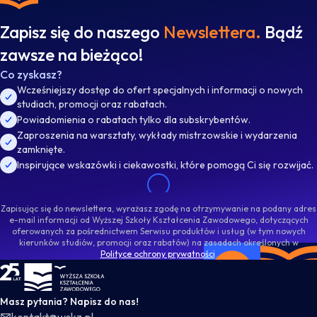
Zapisz się do naszego
Newslettera.
Bądź
zawsze na bieżąco!
Co zyskasz?
Wcześniejszy dostęp do ofert specjalnych i informacji o nowych
studiach, promocji oraz rabatach.
Powiadomienia o rabatach tylko dla subskrybentów.
Zaproszenia na warsztaty, wykłady mistrzowskie i wydarzenia
zamknięte.
Inspirujące wskazówki i ciekawostki, które pomogą Ci się rozwijać.
Zapisując się do newslettera, wyrażasz zgodę na otrzymywanie na podany adres
e-mail informacji od Wyższej Szkoły Kształcenia Zawodowego, dotyczących
oferowanych za pośrednictwem Serwisu produktów i usług (w tym nowych
kierunków studiów, promocji oraz rabatów) na zasadach określonych w
Polityce ochrony prywatności
.
WSKZ - strona główna
Masz pytania? Napisz do nas!