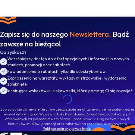
Zapisz się do naszego
Newslettera.
Bądź
zawsze na bieżąco!
Co zyskasz?
Wcześniejszy dostęp do ofert specjalnych i informacji o nowych
studiach, promocji oraz rabatach.
Powiadomienia o rabatach tylko dla subskrybentów.
Zaproszenia na warsztaty, wykłady mistrzowskie i wydarzenia
zamknięte.
Inspirujące wskazówki i ciekawostki, które pomogą Ci się rozwijać.
Zapisując się do newslettera, wyrażasz zgodę na otrzymywanie na podany adres
e-mail informacji od Wyższej Szkoły Kształcenia Zawodowego, dotyczących
oferowanych za pośrednictwem Serwisu produktów i usług (w tym nowych
kierunków studiów, promocji oraz rabatów) na zasadach określonych w
Polityce ochrony prywatności
.
WSKZ - strona główna