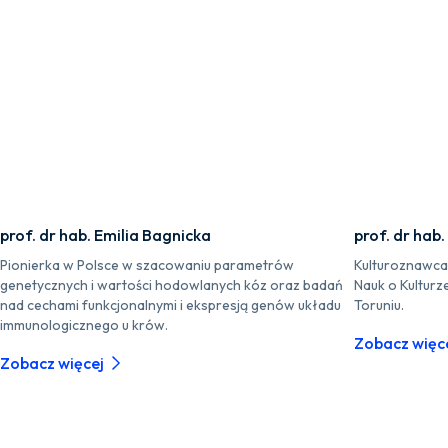
prof. dr hab. Emilia Bagnicka
prof. dr hab
Pionierka w Polsce w szacowaniu parametrów
Kulturoznawca i
genetycznych i wartości hodowlanych kóz oraz badań
Nauk o Kulturz
nad cechami funkcjonalnymi i ekspresją genów układu
Toruniu.
immunologicznego u krów.
Zobacz więc
Zobacz więcej