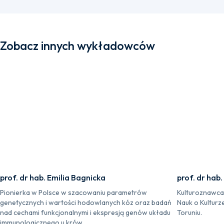
Zobacz innych wykładowców
prof. dr hab. Emilia Bagnicka
prof. dr hab
Pionierka w Polsce w szacowaniu parametrów
Kulturoznawca i
genetycznych i wartości hodowlanych kóz oraz badań
Nauk o Kulturz
nad cechami funkcjonalnymi i ekspresją genów układu
Toruniu.
immunologicznego u krów.