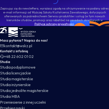
Zapisując się do newslettera, wyrażasz zgodę na otrzymywanie na podany adres
e-mail informacji od Wyższej Szkoły Kształcenia Zawodowego, dotyczących
oferowanych za pośrednictwem Serwisu produktów i usług (w tym nowych
kierunków studiów, promocji oraz rabatów) na zasadach określonych w
Polityce ochrony prywatności
.
WSKZ - strona główna
Masz pytania? Napisz do nas!
kontakt@wskz.pl
Kontakt z infolinią
+48 22 602 01 02
Studia
Studia podyplomowe
Studia licencjackie
Studia magisterskie
Studia inżynierskie
Studia jednolite magisterskie
Studia MBA
Przeniesienie z innej uczelni
Przebieg nauki