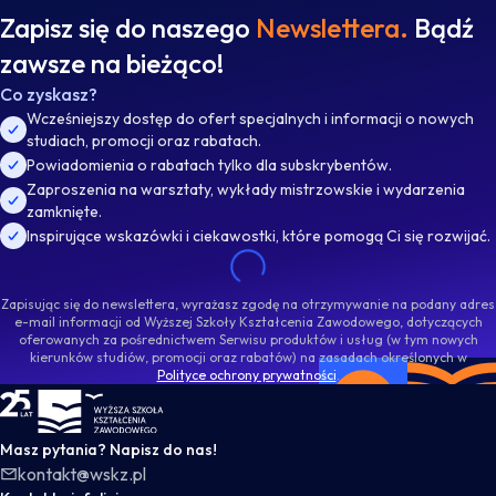
Zapisz się do naszego
Newslettera.
Bądź
zawsze na bieżąco!
Co zyskasz?
Wcześniejszy dostęp do ofert specjalnych i informacji o nowych
studiach, promocji oraz rabatach.
Powiadomienia o rabatach tylko dla subskrybentów.
Zaproszenia na warsztaty, wykłady mistrzowskie i wydarzenia
zamknięte.
Inspirujące wskazówki i ciekawostki, które pomogą Ci się rozwijać.
Zapisując się do newslettera, wyrażasz zgodę na otrzymywanie na podany adres
e-mail informacji od Wyższej Szkoły Kształcenia Zawodowego, dotyczących
oferowanych za pośrednictwem Serwisu produktów i usług (w tym nowych
kierunków studiów, promocji oraz rabatów) na zasadach określonych w
Polityce ochrony prywatności
.
WSKZ - strona główna
Masz pytania? Napisz do nas!
kontakt@wskz.pl