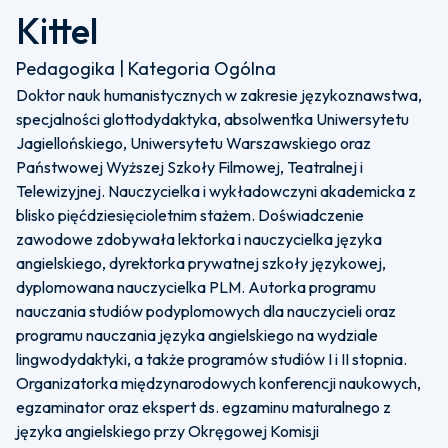
Kittel
Pedagogika | Kategoria Ogólna
Doktor nauk humanistycznych w zakresie językoznawstwa,
specjalności glottodydaktyka, absolwentka Uniwersytetu
Jagiellońskiego, Uniwersytetu Warszawskiego oraz
Państwowej Wyższej Szkoły Filmowej, Teatralnej i
Telewizyjnej. Nauczycielka i wykładowczyni akademicka z
blisko pięćdziesięcioletnim stażem. Doświadczenie
zawodowe zdobywała lektorka i nauczycielka języka
angielskiego, dyrektorka prywatnej szkoły językowej,
dyplomowana nauczycielka PLM. Autorka programu
nauczania studiów podyplomowych dla nauczycieli oraz
programu nauczania języka angielskiego na wydziale
lingwodydaktyki, a także programów studiów I i II stopnia.
Organizatorka międzynarodowych konferencji naukowych,
egzaminator oraz ekspert ds. egzaminu maturalnego z
języka angielskiego przy Okręgowej Komisji