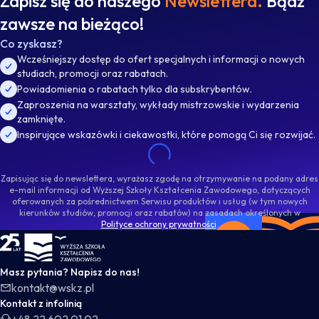
Zapisz się do naszego
Newslettera.
Bądź
zawsze na bieżąco!
Co zyskasz?
Wcześniejszy dostęp do ofert specjalnych i informacji o nowych
studiach, promocji oraz rabatach.
Powiadomienia o rabatach tylko dla subskrybentów.
Zaproszenia na warsztaty, wykłady mistrzowskie i wydarzenia
zamknięte.
Inspirujące wskazówki i ciekawostki, które pomogą Ci się rozwijać.
Zapisując się do newslettera, wyrażasz zgodę na otrzymywanie na podany adres
e-mail informacji od Wyższej Szkoły Kształcenia Zawodowego, dotyczących
oferowanych za pośrednictwem Serwisu produktów i usług (w tym nowych
kierunków studiów, promocji oraz rabatów) na zasadach określonych w
Polityce ochrony prywatności
.
WSKZ - strona główna
Masz pytania? Napisz do nas!
kontakt@wskz.pl
Kontakt z infolinią