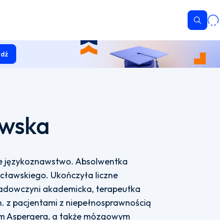
Wyszu
dź
owska
ie językoznawstwo. Absolwentka
cławskiego. Ukończyła liczne
adowczyni akademicka, terapeutka
n. z pacjentami z niepełnosprawnością
ołem Aspergera, a także mózgowym