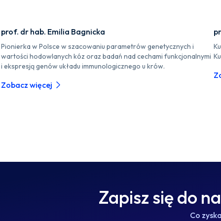
prof. dr hab. Emilia Bagnicka
pr
Pionierka w Polsce w szacowaniu parametrów genetycznych i
Ku
wartości hodowlanych kóz oraz badań nad cechami funkcjonalnymi
Ku
i ekspresją genów układu immunologicznego u krów.
Z
Zobacz więcej
Zapisz się do n
Co zysk