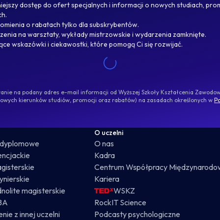
ejszy dostęp do ofert specjalnych i informacji o nowych studiach, pro
ch.
omienia o rabatach tylko dla subskrybentów.
enia na warsztaty, wykłady mistrzowskie i wydarzenia zamknięte.
jące wskazówki i ciekawostki, które pomogą Ci się rozwijać.
ywanie na podany adres e-mail informacji od Wyższej Szkoły Kształcenia Zawod
nowych kierunków studiów, promocji oraz rabatów) na zasadach określonych w
Po
O uczelni
odyplomowe
O nas
cencjackie
Kadra
gisterskie
Centrum Współpracy Międzynarodo
żynierskie
Kariera
dnolite magisterskie
WSKZ
BA
RockIT Science
nie z innej uczelni
Podcasty psychologiczne