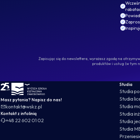
Wcześni
rabata
Powiad
Zaprosz
Inspiru
Zapisując się do newslettera, wyrażasz zgodę na otrzym
produktów i usług (w tym 
WSKZ - strona główna
Studia
Studia p
Studia li
Masz pytania? Napisz do nas!
Studia ma
kontakt@wskz.pl
Kontakt z infolinią
Studia in
+48 22 602 01 02
Studia je
Studia M
Przeniesie