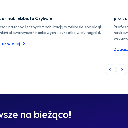
. dr hab. Elżbieta Czykwin
prof. 
sor nauk społecznych z habilitacją w zakresie socjologii.
Profeso
nkini stowarzyszeń naukowych i laureatka wielu nagród.
naukow
badawc
cz więcej
Zobacz
Poprzedni 
Nas
sze na bieżąco!