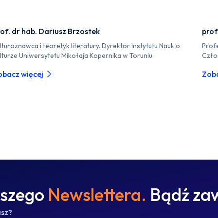
of. dr hab. Dariusz Brzostek
prof
lturoznawca i teoretyk literatury. Dyrektor Instytutu Nauk o
Profe
lturze Uniwersytetu Mikołaja Kopernika w Toruniu.
Czło
obacz więcej
Zoba
aszego
Newslettera.
Bądź zaw
asz?