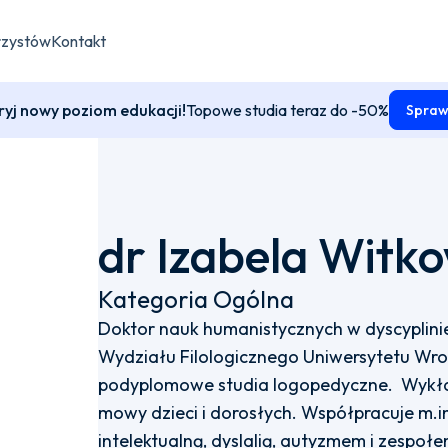
rzystów
Kontakt
yj nowy poziom edukacji!
Topowe studia teraz do -50%
Spraw
dr Izabela Witk
Kategoria Ogólna
Doktor nauk humanistycznych w dyscyplin
Wydziału Filologicznego Uniwersytetu Wro
podyplomowe studia logopedyczne. Wykł
mowy dzieci i dorosłych. Współpracuje m.i
intelektualną, dyslalią, autyzmem i zesp