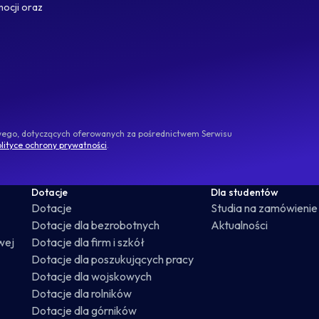
mocji oraz
owego, dotyczących oferowanych za pośrednictwem Serwisu
lityce ochrony prywatności
.
Dotacje
Dla studentów
Dotacje
Studia na zamówienie
Dotacje dla bezrobotnych
Aktualności
wej
Dotacje dla firm i szkół
Dotacje dla poszukujących pracy
Dotacje dla wojskowych
Dotacje dla rolników
Dotacje dla górników